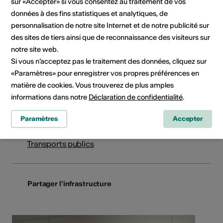
sur «Accepter» si vous consentez au traitement de vos
Galerie de la Tour Lombarde
données à des fins statistiques et analytiques, de
Tour Lombarde
personnalisation de notre site Internet et de notre publicité sur
Galerie - La forge conthey-culture - Salles
des sites de tiers ainsi que de reconnaissance des visiteurs sur
multifonctionnelles
notre site web.
Rue Lombarde 1
Si vous n’acceptez pas le traitement des données, cliquez sur
1975 St-Séverin
«Paramètres» pour enregistrer vos propres préférences en
Téléphone +41 27 345 56 95
matière de cookies. Vous trouverez de plus amples
Réservations +41 27 345 56 95
informations dans notre
Déclaration de confidentialité
.
E-Mail
Site Internet
Paramètres
Accepter
Planifier un itinéraire
Transports publics
Partager l'infrastructure