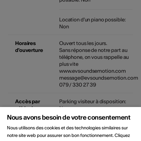
Location d'un piano possible:
Non
Horaires
Ouvert tous les jours.
d'ouverture
Sans réponse de notre part au
téléphone, on vous rappelle au
plus vite
www.evsoundsemotion.com
message@evsoundsemotion.com
079 / 330 27 39
Accès par
Parking visiteur à disposition:
véhicule
Non
individuel
Nous avons besoin de votre consentement
Nous utilisons des cookies et des technologies similaires sur
Solution de stationnement à
proximité: Non
notre site web pour assurer son bon fonctionnement. Cliquez