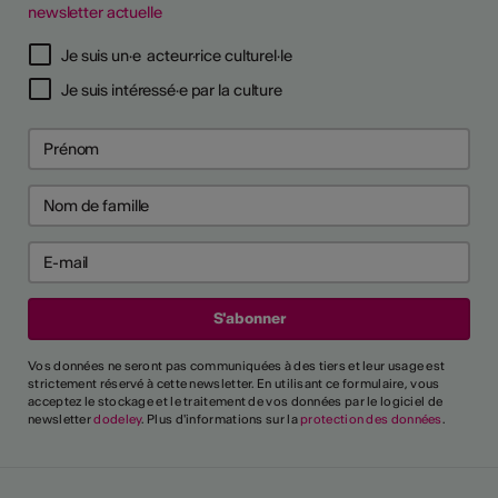
newsletter actuelle
TS D'ARTISTES
Je suis un·e acteur·rice culturel·le
Je suis intéressé·e par la culture
Vos données ne seront pas communiquées à des tiers et leur usage est
strictement réservé à cette newsletter. En utilisant ce formulaire, vous
acceptez le stockage et le traitement de vos données par le logiciel de
newsletter
dodeley
. Plus d'informations sur la
protection des données
.