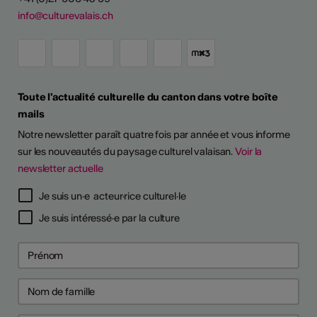
info@culturevalais.ch
Toute l'actualité culturelle du canton dans votre boîte
mails
Notre newsletter paraît quatre fois par année et vous informe
sur les nouveautés du paysage culturel valaisan.
Voir la
newsletter actuelle
TS D'ARTISTES
Je suis un·e acteur·rice culturel·le
Je suis intéressé·e par la culture