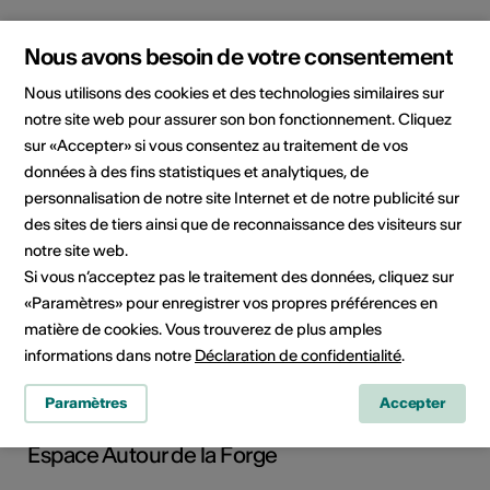
Localisation
Nous avons besoin de votre consentement
Nous utilisons des cookies et des technologies similaires sur
notre site web pour assurer son bon fonctionnement. Cliquez
sur «Accepter» si vous consentez au traitement de vos
données à des fins statistiques et analytiques, de
personnalisation de notre site Internet et de notre publicité sur
des sites de tiers ainsi que de reconnaissance des visiteurs sur
notre site web.
Si vous n’acceptez pas le traitement des données, cliquez sur
«Paramètres» pour enregistrer vos propres préférences en
Route de Savoie 54, 1975 St-Séverin
matière de cookies. Vous trouverez de plus amples
informations dans notre
Déclaration de confidentialité
.
Planifier un itinéraire
Transports publics
Paramètres
Accepter
Adresse
Espace Autour de la Forge