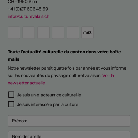
CH - 1950 Sion
+41 (0)27 606 45 69
info@culturevalais.ch
Toute l'actualité culturelle du canton dans votre boîte
mails
Notre newsletter paraît quatre fois par année et vous informe
sur les nouveautés du paysage culturel valaisan.
Voir la
newsletter actuelle
TS D'ARTISTES
Je suis un·e acteur·rice culturel·le
Je suis intéressé·e par la culture