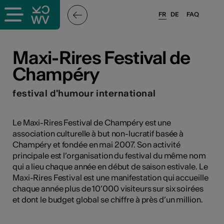
FR
DE
FAQ
ieux culturels
Maxi-Rires Festival de
Champéry
stes pros
festival d'humour international
nisateurs
Le Maxi-Rires Festival de Champéry est une
association culturelle à but non-lucratif basée à
Champéry et fondée en mai 2007. Son activité
r
principale est l’organisation du festival du même nom
e·s
qui a lieu chaque année en début de saison estivale. Le
Maxi-Rires Festival est une manifestation qui accueille
chaque année plus de 10’000 visiteurs sur six soirées
s
et dont le budget global se chiffre à près d’un million.
hnique