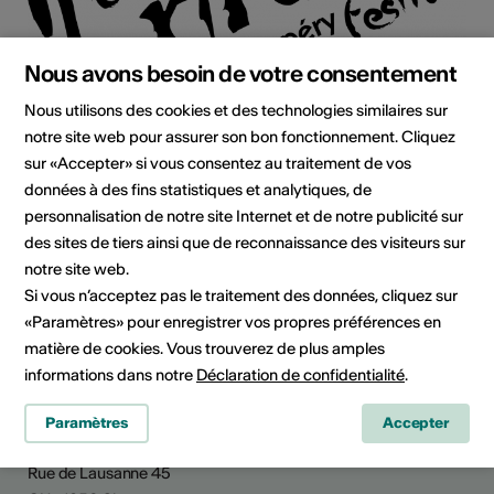
Nous avons besoin de votre consentement
Institution / organisation
Nous utilisons des cookies et des technologies similaires sur
Maxi-Rires Festival de Champéry
notre site web pour assurer son bon fonctionnement. Cliquez
sur «Accepter» si vous consentez au traitement de vos
festival d'humour international
données à des fins statistiques et analytiques, de
CP 23
personnalisation de notre site Internet et de notre publicité sur
1874 Champéry
des sites de tiers ainsi que de reconnaissance des visiteurs sur
E-Mail
notre site web.
Site Internet
Si vous n’acceptez pas le traitement des données, cliquez sur
Planifier un itinéraire
«Paramètres» pour enregistrer vos propres préférences en
Transports publics
matière de cookies. Vous trouverez de plus amples
informations dans notre
Déclaration de confidentialité
.
Paramètres
Accepter
Culture Valais
Rue de Lausanne 45