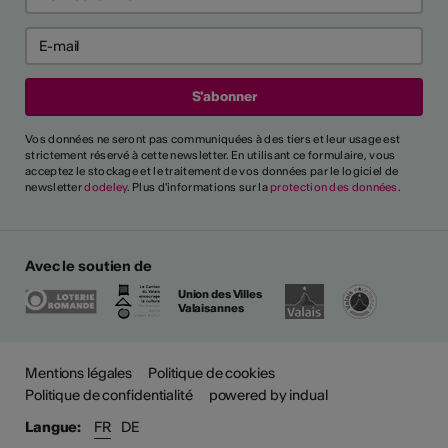
Vos données ne seront pas communiquées à des tiers et leur usage est
strictement réservé à cette newsletter. En utilisant ce formulaire, vous
acceptez le stockage et le traitement de vos données par le logiciel de
newsletter
dodeley
. Plus d'informations sur la
protection des données
.
Avec le soutien de
Union des Villes
Valaisannes
Plus
Mentions légales
Politique de cookies
Politique de confidentialité
powered by indual
Langue:
FR
DE