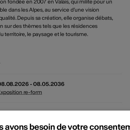
ion fondée en 2007 en Valais, qui milite pour un
le dans les Alpes, au service d’une vision
alité. Depuis sa création, elle organise débats,
ion sur des thèmes tels que les résidences
territoire, le paysage et le tourisme.
s
08.08.2026 - 08.05.2036
xposition re-form
s avons besoin de votre consente