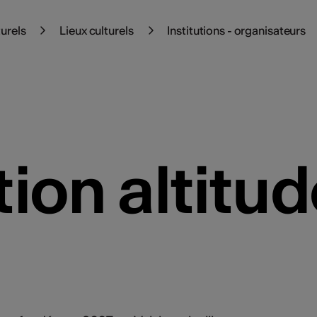
turels
Lieux culturels
Institutions - organisateurs
tion altitu