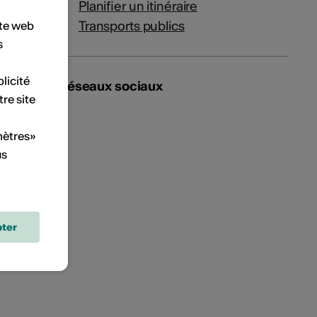
Planifier un itinéraire
Transports publics
ite web
s
licité
Réseaux sociaux
tre site
mètres»
us
ter