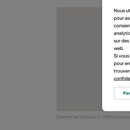
Nous ut
pour as
PORTRAITS D'ARTISTES
consent
analyti
sur des
web.
Si vous
pour en
trouver
confide
Pa
Chemin de la Vernaz 2, 1992 La Verna