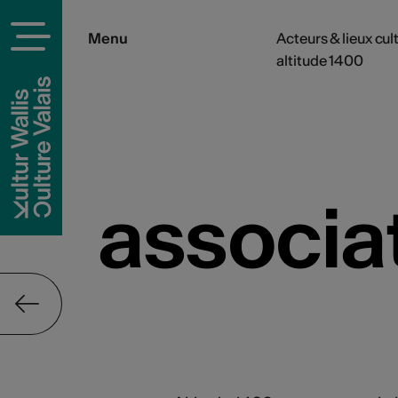
Menu
Acteurs & lieux cul
altitude 1400
rels
associa