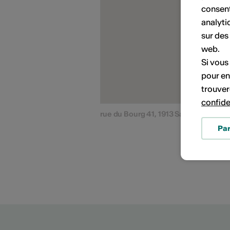
PORTRAITS D'ARTISTES
consent
analyti
sur des
web.
Si vous
pour en
trouver
confide
rue du Bourg 41, 1913 Saillon
Pa