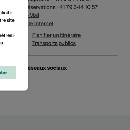
Réservations +41 79 644 10 57
licité
E-Mail
tre site
Site Internet
Planifier un itinéraire
mètres»
Transports publics
us
Réseaux sociaux
ter