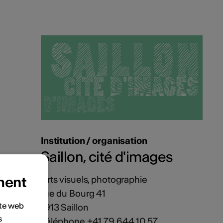
Institution / organisation
Saillon, cité d'images
ment
Arts visuels, photographie
rue du Bourg 41
ite web
1913 Saillon
s
Téléphone +41 79 644 10 57