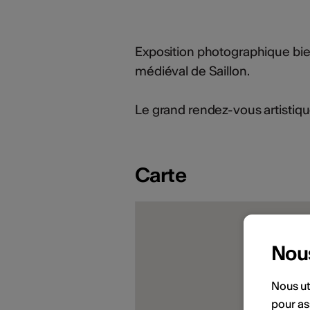
Exposition photographique bienn
médiéval de Saillon.
Le grand rendez-vous artistique
Carte
Nou
Nous ut
pour as