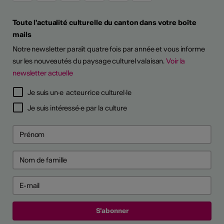
Toute l'actualité culturelle du canton dans votre boîte
mails
Notre newsletter paraît quatre fois par année et vous informe
sur les nouveautés du paysage culturel valaisan.
Voir la
newsletter actuelle
TS D'ARTISTES
Je suis un·e acteur·rice culturel·le
Je suis intéressé·e par la culture