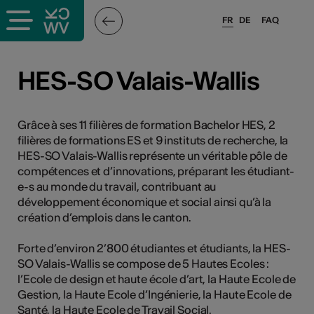
FR
DE
FAQ
ieux culturels
HES-SO Valais-Wallis
stes pros
Grâce à ses 11 filières de formation Bachelor HES, 2
filières de formations ES et 9 instituts de recherche, la
nisateurs
HES-SO Valais-Wallis représente un véritable pôle de
compétences et d’innovations, préparant les étudiant-
e-s au monde du travail, contribuant au
développement économique et social ainsi qu’à la
r
création d’emplois dans le canton.
e·s
Forte d’environ 2’800 étudiantes et étudiants, la HES-
SO Valais-Wallis se compose de 5 Hautes Ecoles :
s
l’Ecole de design et haute école d’art, la Haute Ecole de
Gestion, la Haute Ecole d’Ingénierie, la Haute Ecole de
hnique
Santé, la Haute Ecole de Travail Social.