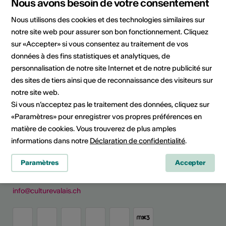
HES-SO Valais-Wallis
Nous avons besoin de votre consentement
Nous utilisons des cookies et des technologies similaires sur
Rue de l'Industrie 23
1950 Sion
notre site web pour assurer son bon fonctionnement. Cliquez
Téléphone 0586068503
sur «Accepter» si vous consentez au traitement de vos
E-Mail
données à des fins statistiques et analytiques, de
Site Internet
personnalisation de notre site Internet et de notre publicité sur
des sites de tiers ainsi que de reconnaissance des visiteurs sur
Planifier un itinéraire
notre site web.
Transports publics
Si vous n’acceptez pas le traitement des données, cliquez sur
«Paramètres» pour enregistrer vos propres préférences en
matière de cookies. Vous trouverez de plus amples
Culture Valais
informations dans notre
Déclaration de confidentialité
.
Rue de Lausanne 45
Paramètres
Accepter
CH - 1950 Sion
+41 (0)27 606 45 69
info@culturevalais.ch