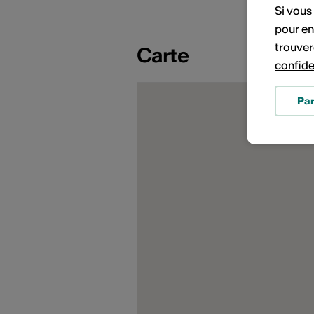
Si vous
pour en
trouver
Carte
confide
Pa