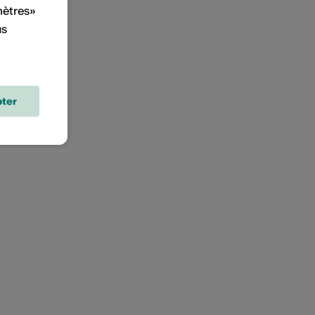
mètres»
us
ter