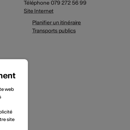
Téléphone 079 272 56 99
Site Internet
Planifier un itinéraire
Transports publics
ment
ite web
s
licité
tre site