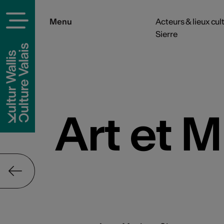
Menu
Acteurs & lieux cul
Sierre
rels
Art et M