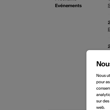
Evénements
S
H
Nou
Nous ut
pour as
PORTRAITS D'ARTISTES
consent
analyti
A
sur des
web.