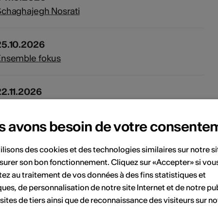
chaghajegh Nosrati
25.10.2026
Ensemble fokus
22.11.2026
elmlinger-Mancinelle & Gilbert
s avons besoin de votre consente
06.12.2026
ilisons des cookies et des technologies similaires sur notre s
Louis Schwizgebel
surer son bon fonctionnement. Cliquez sur «Accepter» si vou
ez au traitement de vos données à des fins statistiques et
24.01.2027
ques, de personnalisation de notre site Internet et de notre pub
lain Métrailler
 sites de tiers ainsi que de reconnaissance des visiteurs sur no