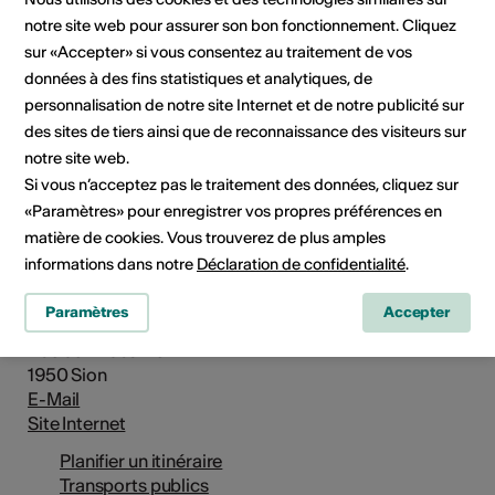
notre site web pour assurer son bon fonctionnement. Cliquez
sur «Accepter» si vous consentez au traitement de vos
données à des fins statistiques et analytiques, de
personnalisation de notre site Internet et de notre publicité sur
des sites de tiers ainsi que de reconnaissance des visiteurs sur
notre site web.
Si vous n’acceptez pas le traitement des données, cliquez sur
«Paramètres» pour enregistrer vos propres préférences en
matière de cookies. Vous trouverez de plus amples
informations dans notre
Déclaration de confidentialité
.
Institution / organisation
L'archipel
Paramètres
Accepter
Rue de l'Industrie 47
1950 Sion
E-Mail
Site Internet
Planifier un itinéraire
Transports publics