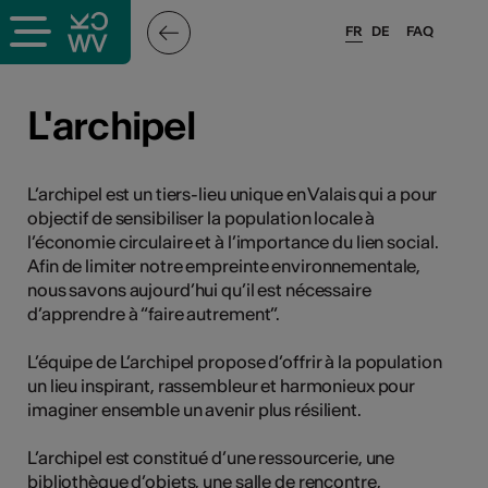
FR
DE
FAQ
ieux culturels
L'archipel
stes pros
L’archipel est un tiers-lieu unique en Valais qui a pour
objectif de sensibiliser la population locale à
nisateurs
l’économie circulaire et à l’importance du lien social.
Afin de limiter notre empreinte environnementale,
nous savons aujourd’hui qu’il est nécessaire
d’apprendre à “faire autrement”.
r
e·s
L’équipe de L’archipel propose d’offrir à la population
un lieu inspirant, rassembleur et harmonieux pour
imaginer ensemble un avenir plus résilient.
s
L’archipel est constitué d’une ressourcerie, une
hnique
bibliothèque d’objets, une salle de rencontre,