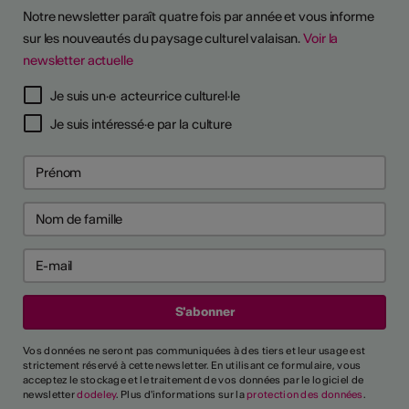
Notre newsletter paraît quatre fois par année et vous informe
sur les nouveautés du paysage culturel valaisan.
Voir la
newsletter actuelle
TS D'ARTISTES
Je suis un·e acteur·rice culturel·le
Je suis intéressé·e par la culture
Vos données ne seront pas communiquées à des tiers et leur usage est
strictement réservé à cette newsletter. En utilisant ce formulaire, vous
acceptez le stockage et le traitement de vos données par le logiciel de
newsletter
dodeley
. Plus d'informations sur la
protection des données
.