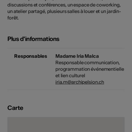
discussions et conférences, un espace de coworking,
tiques
un atelier partagé, plusieurs salles à louer et un jardin-
s
forêt.
Plus d'informations
Responsables
Madame Iria Malca
Responsable communication,
programmation événementielle
et lien culturel
iria.m@archipelsion.ch
Carte