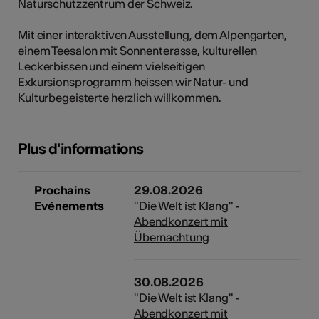
Naturschutzzentrum der Schweiz.
tiques
Mit einer interaktiven Ausstellung, dem Alpengarten,
s
einem Teesalon mit Sonnenterasse, kulturellen
Leckerbissen und einem vielseitigen
Exkursionsprogramm heissen wir Natur- und
Kulturbegeisterte herzlich willkommen.
Plus d'informations
Prochains
29.08.2026
Evénements
"Die Welt ist Klang" -
Abendkonzert mit
Übernachtung
30.08.2026
"Die Welt ist Klang" -
Abendkonzert mit