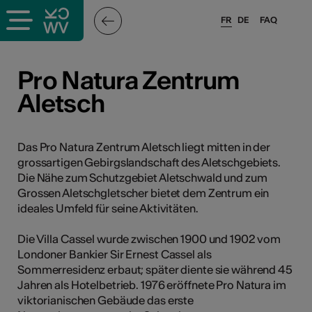
FR
DE
FAQ
ieux culturels
Pro Natura Zentrum
Aletsch
stes pros
nisateurs
Das Pro Natura Zentrum Aletsch liegt mitten in der
grossartigen Gebirgslandschaft des Aletschgebiets.
Die Nähe zum Schutzgebiet Aletschwald und zum
Grossen Aletschgletscher bietet dem Zentrum ein
r
ideales Umfeld für seine Aktivitäten.
e·s
Die Villa Cassel wurde zwischen 1900 und 1902 vom
Londoner Bankier Sir Ernest Cassel als
s
Sommerresidenz erbaut; später diente sie während 45
Jahren als Hotelbetrieb. 1976 eröffnete Pro Natura im
viktorianischen Gebäude das erste
hnique