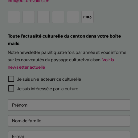
info@culturevalais.ch
Toute l'actualité culturelle du canton dans votre boîte
mails
Notre newsletter paraît quatre fois par année et vous informe
sur les nouveautés du paysage culturel valaisan.
Voir la
newsletter actuelle
TS D'ARTISTES
Je suis un·e acteur·rice culturel·le
Je suis intéressé·e par la culture