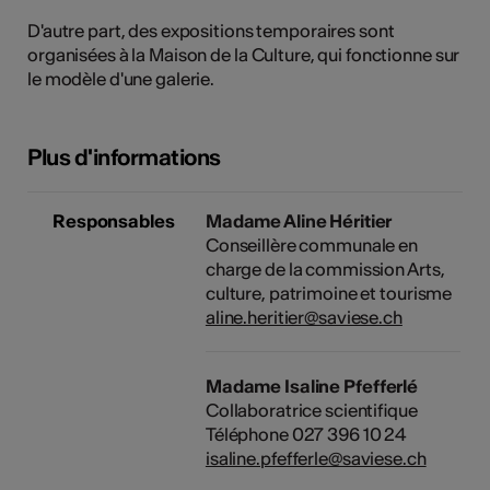
tiques
D'autre part, des expositions temporaires sont
organisées à la Maison de la Culture, qui fonctionne sur
s
le modèle d'une galerie.
Plus d'informations
Responsables
Madame Aline Héritier
Conseillère communale en
charge de la commission Arts,
culture, patrimoine et tourisme
aline.heritier@saviese.ch
Madame Isaline Pfefferlé
Collaboratrice scientifique
Téléphone 027 396 10 24
isaline.pfefferle@saviese.ch