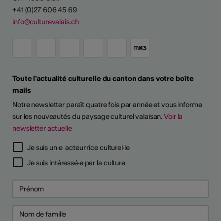
+41 (0)27 606 45 69
info@culturevalais.ch
Toute l'actualité culturelle du canton dans votre boîte
mails
Notre newsletter paraît quatre fois par année et vous informe
sur les nouveautés du paysage culturel valaisan.
Voir la
newsletter actuelle
TS D'ARTISTES
Je suis un·e acteur·rice culturel·le
Je suis intéressé·e par la culture