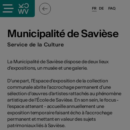
FR
DE
FAQ
ieux culturels
Municipalité de Savièse
stes pros
Service de la Culture
nisateurs
La Municipalité de Savièse dispose de deux lieux
d'expositions, un musée et une galerie.
D'une part, l'Espace d'exposition de la collection
r
communale abrite l'accrochage permanent d'une
sélection d’œuvres d'artistes rattachés au phénomène
e·s
artistique de l'École de Savièse. En son sein, le focus -
l'espace attenant - accueille annuellement une
s
exposition temporaire faisant écho à l'accrochage
permanent et mettant en valeur des sujets
patrimoniaux liés à Savièse.
hnique