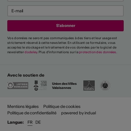
Vos données ne seront pas communiquées à des tiers et leur usage est
strictement réservé à cette newsletter. En utilisant ce formulaire, vous
acceptez le stockage et le traitement de vos données par le logiciel de
newsletter
dodeley
. Plus d'informations sur la
protection des données
.
Avec le soutien de
Union des Villes
Valaisannes
Plus
Mentions légales
Politique de cookies
Politique de confidentialité
powered by indual
Langue:
FR
DE