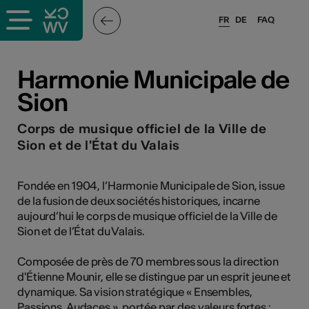
FR
DE
FAQ
ieux culturels
Harmonie Municipale de
Sion
stes pros
Corps de musique officiel de la Ville de
nisateurs
Sion et de l'État du Valais
Fondée en 1904, l’Harmonie Municipale de Sion, issue
de la fusion de deux sociétés historiques, incarne
r
aujourd’hui le corps de musique officiel de la Ville de
e·s
Sion et de l’État du Valais.
Composée de près de 70 membres sous la direction
s
d'Étienne Mounir, elle se distingue par un esprit jeune et
dynamique. Sa vision stratégique « Ensembles,
hnique
Passions, Audaces », portée par des valeurs fortes :