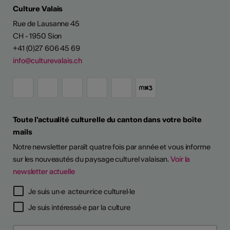
Culture Valais
Rue de Lausanne 45
CH - 1950 Sion
+41 (0)27 606 45 69
info@culturevalais.ch
Toute l'actualité culturelle du canton dans votre boîte
mails
Notre newsletter paraît quatre fois par année et vous informe
sur les nouveautés du paysage culturel valaisan.
Voir la
newsletter actuelle
TS D'ARTISTES
Je suis un·e acteur·rice culturel·le
Je suis intéressé·e par la culture