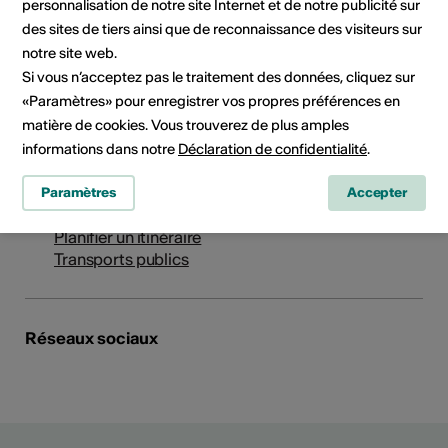
personnalisation de notre site Internet et de notre publicité sur
Institution / organisation
des sites de tiers ainsi que de reconnaissance des visiteurs sur
Harmonie Municipale de Sion
notre site web.
Corps de musique officiel de la Ville de Sion et de l'État
Si vous n’acceptez pas le traitement des données, cliquez sur
du Valais
«Paramètres» pour enregistrer vos propres préférences en
Route du Rawil 51
matière de cookies. Vous trouverez de plus amples
case postale 326
informations dans notre
Déclaration de confidentialité
.
1950 Sion
E-Mail
Paramètres
Accepter
Site Internet
Planifier un itinéraire
Transports publics
Réseaux sociaux