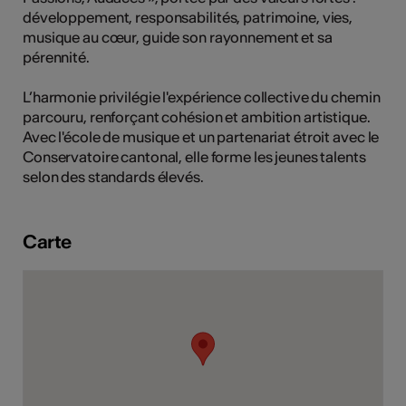
développement, responsabilités, patrimoine, vies,
tiques
musique au cœur, guide son rayonnement et sa
s
pérennité.
L’harmonie privilégie l'expérience collective du chemin
parcouru, renforçant cohésion et ambition artistique.
Avec l'école de musique et un partenariat étroit avec le
Conservatoire cantonal, elle forme les jeunes talents
selon des standards élevés.
Carte