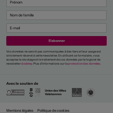
Vos données ne seront pas communiquées à des tiers et leur usage est
strictement réservé à cette newsletter. En utilisant ce formulaire, vous
acceptez le stockage et le traitement de vos données par le logiciel de
newsletter
dodeley
. Plus d'informations sur la
protection des données
.
Avec le soutien de
Union des Villes
Valaisannes
Plus
Mentions légales
Politique de cookies