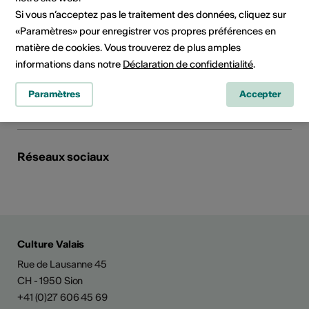
1967 Bramois
Si vous n’acceptez pas le traitement des données, cliquez sur
Téléphone +41(0)792210294
«Paramètres» pour enregistrer vos propres préférences en
Réservations +41(0)792210294
matière de cookies. Vous trouverez de plus amples
E-Mail
Site Internet
informations dans notre
Déclaration de confidentialité
.
Planifier un itinéraire
Paramètres
Accepter
Transports publics
Réseaux sociaux
Culture Valais
Rue de Lausanne 45
CH - 1950 Sion
+41 (0)27 606 45 69