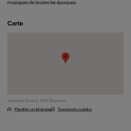
musiques de toutes les époques.
tiques
s
Carte
Jacques Emery, 1967 Bramois
Planifier un itinéraire
Transports publics