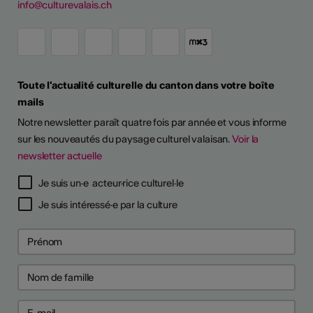
info@culturevalais.ch
Toute l'actualité culturelle du canton dans votre boîte
mails
Notre newsletter paraît quatre fois par année et vous informe
sur les nouveautés du paysage culturel valaisan.
Voir la
newsletter actuelle
TS D'ARTISTES
Je suis un·e acteur·rice culturel·le
Je suis intéressé·e par la culture