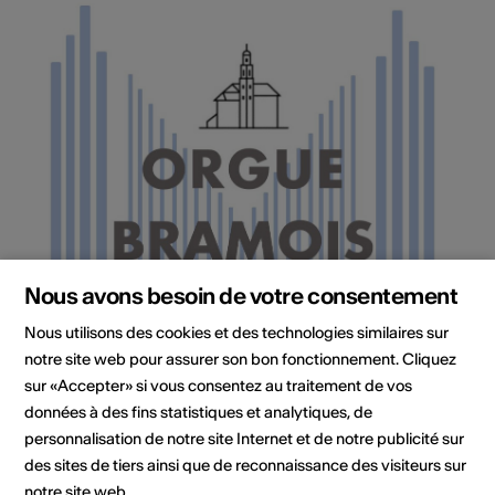
Nous avons besoin de votre consentement
Nous utilisons des cookies et des technologies similaires sur
Institution / organisation
Orgue Bramois
notre site web pour assurer son bon fonctionnement. Cliquez
sur «Accepter» si vous consentez au traitement de vos
Association pour la mise en valeur et la sauvegarde de
données à des fins statistiques et analytiques, de
l'orgue de Bramois
personnalisation de notre site Internet et de notre publicité sur
Jacques Emery
des sites de tiers ainsi que de reconnaissance des visiteurs sur
chemin des Cerisiers 3
notre site web.