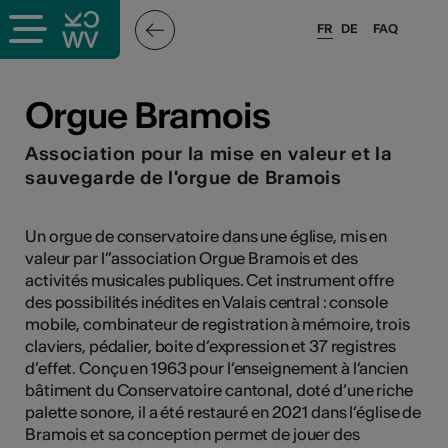
FR
DE
FAQ
ieux culturels
Orgue Bramois
stes pros
Association pour la mise en valeur et la
sauvegarde de l'orgue de Bramois
nisateurs
Un orgue de conservatoire dans une église, mis en
valeur par l’’association Orgue Bramois et des
activités musicales publiques. Cet instrument offre
r
des possibilités inédites en Valais central : console
mobile, combinateur de registration à mémoire, trois
e·s
claviers, pédalier, boite d’expression et 37 registres
d’effet. Conçu en 1963 pour l’enseignement à l’ancien
s
bâtiment du Conservatoire cantonal, doté d’une riche
palette sonore, il a été restauré en 2021 dans l’église de
hnique
Bramois et sa conception permet de jouer des