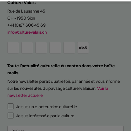
Culture Valais
Rue de Lausanne 45
CH - 1950 Sion
+41 (0)27 606 45 69
info@culturevalais.ch
Toute l'actualité culturelle du canton dans votre boîte
mails
Notre newsletter paraît quatre fois par année et vous informe
sur les nouveautés du paysage culturel valaisan.
Voir la
newsletter actuelle
TS D'ARTISTES
Je suis un·e acteur·rice culturel·le
Je suis intéressé·e par la culture