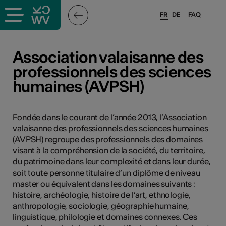
FR
DE
FAQ
ieux culturels
Association valaisanne des
professionnels des sciences
stes pros
humaines (AVPSH)
nisateurs
Fondée dans le courant de l’année 2013, l’Association
valaisanne des professionnels des sciences humaines
(AVPSH) regroupe des professionnels des domaines
r
visant à la compréhension de la société, du territoire,
du patrimoine dans leur complexité et dans leur durée,
e·s
soit toute personne titulaire d’un diplôme de niveau
master ou équivalent dans les domaines suivants :
s
histoire, archéologie, histoire de l’art, ethnologie,
anthropologie, sociologie, géographie humaine,
linguistique, philologie et domaines connexes. Ces
hnique