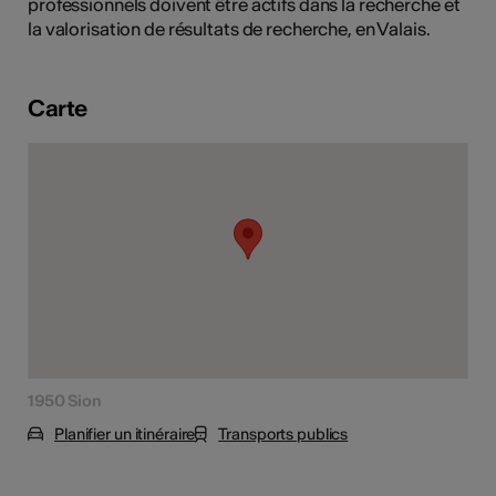
professionnels doivent être actifs dans la recherche et
tiques
la valorisation de résultats de recherche, en Valais.
s
Carte
1950 Sion
Planifier un itinéraire
Transports publics