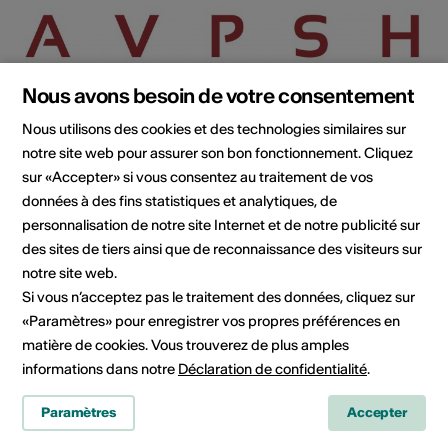
Nous avons besoin de votre consentement
Nous utilisons des cookies et des technologies similaires sur
notre site web pour assurer son bon fonctionnement. Cliquez
sur «Accepter» si vous consentez au traitement de vos
Institution / organisation
Association valaisanne des professionnels
données à des fins statistiques et analytiques, de
des sciences humaines (AVPSH)
personnalisation de notre site Internet et de notre publicité sur
des sites de tiers ainsi que de reconnaissance des visiteurs sur
1950 Sion
notre site web.
E-Mail
Si vous n’acceptez pas le traitement des données, cliquez sur
Site Internet
«Paramètres» pour enregistrer vos propres préférences en
Planifier un itinéraire
matière de cookies. Vous trouverez de plus amples
Transports publics
informations dans notre
Déclaration de confidentialité
.
Paramètres
Accepter