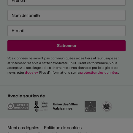
Vos données ne seront pas communiquées à des tiers et leur usage est
strictement réservé à cette newsletter. En utilisant ce formulaire, vous
acceptez le stockage et le traitement de vos données par le logiciel de
newsletter
dodeley
. Plus d'informations sur la
protection des données
.
Avec le soutien de
Union des Villes
Valaisannes
Plus
Mentions légales
Politique de cookies