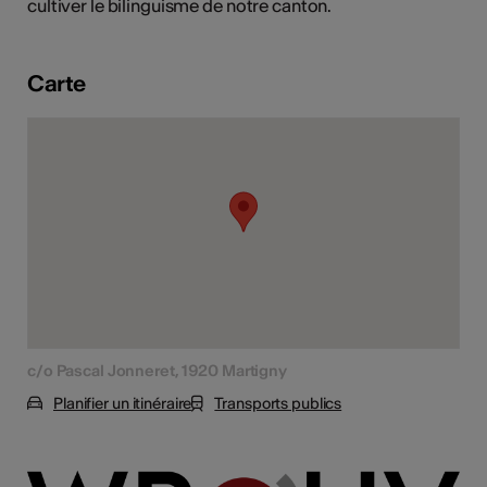
cultiver le bilinguisme de notre canton.
tiques
s
Carte
c/o Pascal Jonneret, 1920 Martigny
Planifier un itinéraire
Transports publics