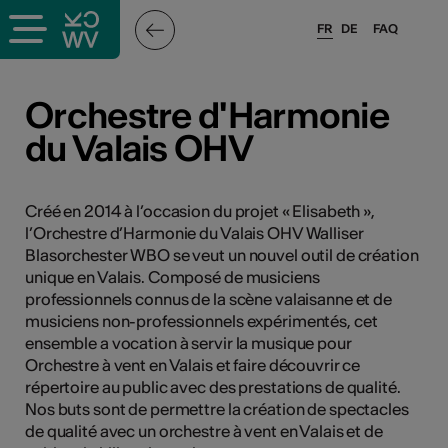
FR
DE
FAQ
ieux culturels
Orchestre d'Harmonie
du Valais OHV
stes pros
nisateurs
Créé en 2014 à l’occasion du projet « Elisabeth »,
l’Orchestre d’Harmonie du Valais OHV Walliser
Blasorchester WBO se veut un nouvel outil de création
unique en Valais. Composé de musiciens
r
professionnels connus de la scène valaisanne et de
musiciens non-professionnels expérimentés, cet
e·s
ensemble a vocation à servir la musique pour
Orchestre à vent en Valais et faire découvrir ce
s
répertoire au public avec des prestations de qualité.
Nos buts sont de permettre la création de spectacles
de qualité avec un orchestre à vent en Valais et de
hnique