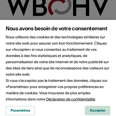
Nous avons besoin de votre consentement
Nous utilisons des cookies et des technologies similaires sur
Institution / organisation
notre site web pour assurer son bon fonctionnement. Cliquez
Orchestre d'Harmonie du Valais OHV
sur «Accepter» si vous consentez au traitement de vos
données à des fins statistiques et analytiques, de
c/o Pascal Jonneret
personnalisation de notre site Internet et de notre publicité sur
Bonnes Luites 18
des sites de tiers ainsi que de reconnaissance des visiteurs sur
1920 Martigny
notre site web.
Téléphone +41 (0)79 269 03 15
Si vous n’acceptez pas le traitement des données, cliquez sur
E-Mail
«Paramètres» pour enregistrer vos propres préférences en
Site Internet
matière de cookies. Vous trouverez de plus amples
Planifier un itinéraire
informations dans notre
Déclaration de confidentialité
.
Transports publics
Paramètres
Accepter