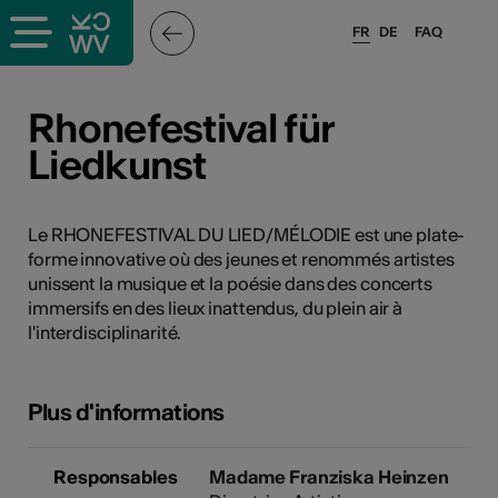
FR
DE
FAQ
ieux culturels
Rhonefestival für
Liedkunst
stes pros
nisateurs
Le RHONEFESTIVAL DU LIED/MÉLODIE est une plate-
forme innovative où des jeunes et renommés artistes
unissent la musique et la poésie dans des concerts
immersifs en des lieux inattendus, du plein air à
r
l'interdisciplinarité.
e·s
Plus d'informations
s
Responsables
Madame Franziska Heinzen
hnique