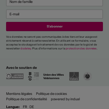
Vos données ne seront pas communiquées à des tiers et leur usage est
strictement réservé à cette newsletter. En utilisant ce formulaire, vous
acceptez le stockage et le traitement de vos données par le logiciel de
newsletter
dodeley
. Plus d'informations sur la
protection des données
.
Avec le soutien de
Union des Villes
Valaisannes
Plus
Mentions légales
Politique de cookies
Politique de confidentialité
powered by indual
Langue:
FR
DE