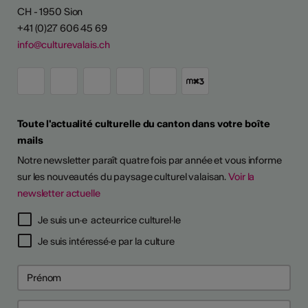
CH - 1950 Sion
+41 (0)27 606 45 69
info@culturevalais.ch
Toute l'actualité culturelle du canton dans votre boîte
mails
Notre newsletter paraît quatre fois par année et vous informe
sur les nouveautés du paysage culturel valaisan.
Voir la
newsletter actuelle
TS D'ARTISTES
Je suis un·e acteur·rice culturel·le
Je suis intéressé·e par la culture