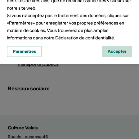
Institution / organisation
des sites de tiers ainsi que de reconnaissance des visiteurs sur
Rhonefestival für Liedkunst
notre site web.
Si vous n’acceptez pas le traitement des données, cliquez sur
Bielastrasse 93
«Paramètres» pour enregistrer vos propres préférences en
3900 Brig
matière de cookies. Vous trouverez de plus amples
Téléphone +41 76 527 18 65
informations dans notre
Déclaration de confidentialité
.
E-Mail
Site Internet
Paramètres
Accepter
Planifier un itinéraire
Transports publics
Réseaux sociaux
Culture Valais
Rue de Lausanne 45