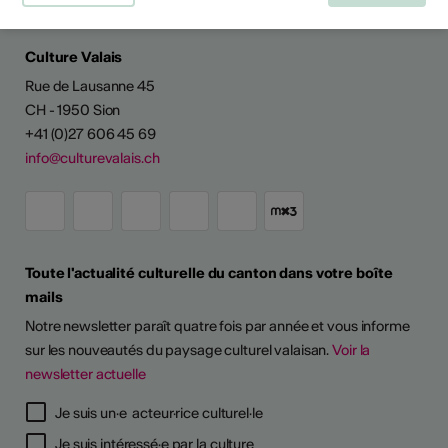
Culture Valais
Rue de Lausanne 45
CH - 1950 Sion
+41 (0)27 606 45 69
info@culturevalais.ch
Toute l'actualité culturelle du canton dans votre boîte
mails
Notre newsletter paraît quatre fois par année et vous informe
sur les nouveautés du paysage culturel valaisan.
Voir la
newsletter actuelle
Je suis un·e acteur·rice culturel·le
Je suis intéressé·e par la culture