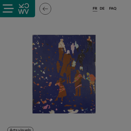
FR
DE
FAQ
Arts visuels