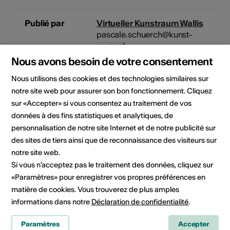
Publié par
Virtueller Kunstraum Wallis
pascale.schuerch@kunst-
raum.ch
3900 Brig
Nous avons besoin de votre consentement
Téléphone 0792788994
Nous utilisons des cookies et des technologies similaires sur
E-Mail
Site Internet
notre site web pour assurer son bon fonctionnement. Cliquez
sur «Accepter» si vous consentez au traitement de vos
données à des fins statistiques et analytiques, de
Domaine
Domaine culturel
personnalisation de notre site Internet et de notre publicité sur
Arts visuels
des sites de tiers ainsi que de reconnaissance des visiteurs sur
Catégorie
notre site web.
Si vous n’acceptez pas le traitement des données, cliquez sur
«Paramètres» pour enregistrer vos propres préférences en
matière de cookies. Vous trouverez de plus amples
informations dans notre
Déclaration de confidentialité
.
Partager l'actualité
Paramètres
Accepter