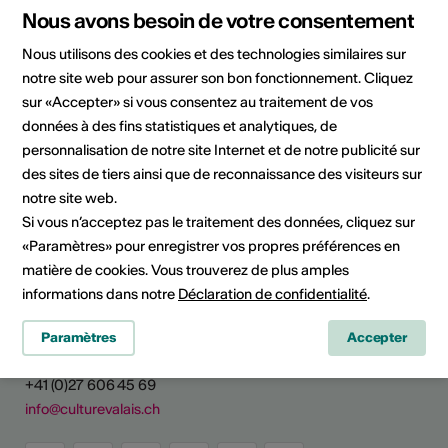
Domaine
Domaine culturel
Nous avons besoin de votre consentement
Arts visuels, Patrimoine culturel
Nous utilisons des cookies et des technologies similaires sur
Catégorie
notre site web pour assurer son bon fonctionnement. Cliquez
Appels à projet / concours
sur «Accepter» si vous consentez au traitement de vos
données à des fins statistiques et analytiques, de
personnalisation de notre site Internet et de notre publicité sur
des sites de tiers ainsi que de reconnaissance des visiteurs sur
notre site web.
Partager l'actualité
Si vous n’acceptez pas le traitement des données, cliquez sur
«Paramètres» pour enregistrer vos propres préférences en
matière de cookies. Vous trouverez de plus amples
informations dans notre
Déclaration de confidentialité
.
Culture Valais
Rue de Lausanne 45
Paramètres
Accepter
CH - 1950 Sion
+41 (0)27 606 45 69
info@culturevalais.ch