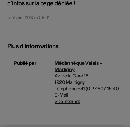
d’infos sur la page dédiée !
5. février 2025 à 09:01
Plus d'informations
Publié par
Médiathèque Valais -
Martigny
Av. de la Gare 15
1920 Martigny
Téléphone +41 (0)27 607 15 40
E-Mail
Site Internet