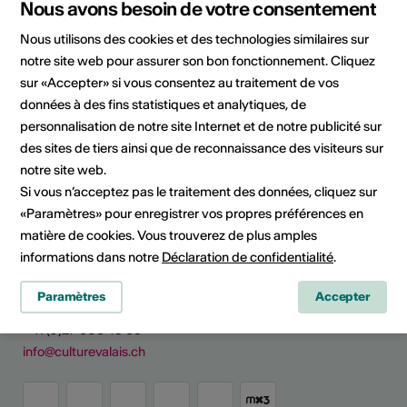
Nous avons besoin de votre consentement
Arts visuels
Nous utilisons des cookies et des technologies similaires sur
Catégorie
notre site web pour assurer son bon fonctionnement. Cliquez
Emplois
sur «Accepter» si vous consentez au traitement de vos
données à des fins statistiques et analytiques, de
personnalisation de notre site Internet et de notre publicité sur
des sites de tiers ainsi que de reconnaissance des visiteurs sur
Partager l'actualité
notre site web.
Si vous n’acceptez pas le traitement des données, cliquez sur
«Paramètres» pour enregistrer vos propres préférences en
matière de cookies. Vous trouverez de plus amples
informations dans notre
Déclaration de confidentialité
.
Culture Valais
Rue de Lausanne 45
Paramètres
Accepter
CH - 1950 Sion
+41 (0)27 606 45 69
info@culturevalais.ch