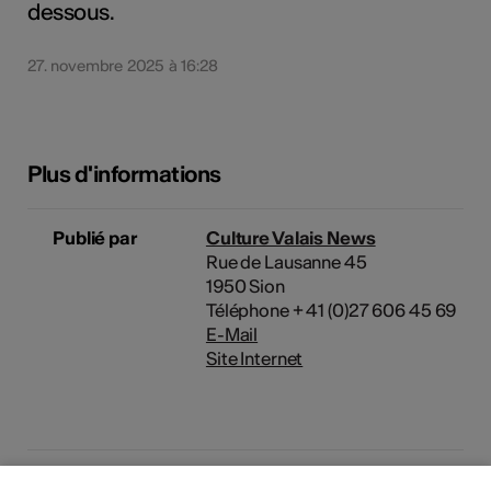
dessous.
27. novembre 2025 à 16:28
Plus d'informations
Publié par
Culture Valais News
Rue de Lausanne 45
1950 Sion
Téléphone + 41 (0)27 606 45 69
E-Mail
Site Internet
Domaine
Domaine culturel