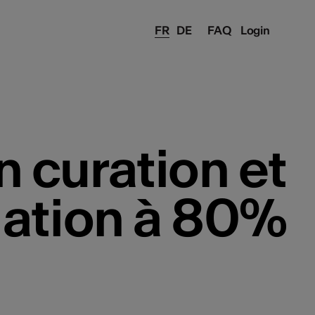
FR
DE
FAQ
Login
n curation et
ation à 80%