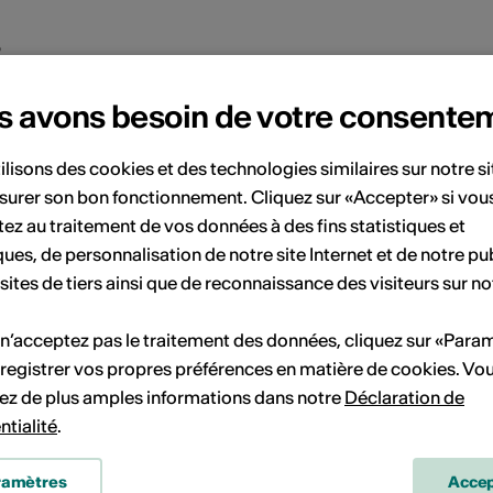
s
s avons besoin de votre consente
e Manoir de la Ville de Martigny
entre d'art contemporain
ilisons des cookies et des technologies similaires sur notre s
, Rue du Manoir
surer son bon fonctionnement. Cliquez sur «Accepter» si vou
1920 Martigny
ez au traitement de vos données à des fins statistiques et
éléphone 027 721 22 30
ques, de personnalisation de notre site Internet et de notre pub
éservations 027 721 22 30
 sites de tiers ainsi que de reconnaissance des visiteurs sur no
ax 027 721 22 32
-Mail
 n’acceptez pas le traitement des données, cliquez sur «Para
registrer vos propres préférences en matière de cookies. Vo
ite Internet
ez de plus amples informations dans notre
Déclaration de
ntialité
.
ramètres
Accep