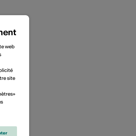
ment
ite web
s
licité
tre site
mètres»
us
ter