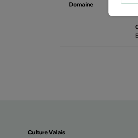
Domaine
A
Culture Valais