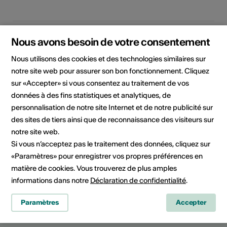
Domaine
Domaine culturel
Nous avons besoin de votre consentement
Arts visuels, Cinéma,
Littérature, Musique,
Nous utilisons des cookies et des technologies similaires sur
Patrimoine culturel, Sciences,
notre site web pour assurer son bon fonctionnement. Cliquez
Autre
sur «Accepter» si vous consentez au traitement de vos
données à des fins statistiques et analytiques, de
Catégorie
personnalisation de notre site Internet et de notre publicité sur
Appels à projet / concours
des sites de tiers ainsi que de reconnaissance des visiteurs sur
notre site web.
Si vous n’acceptez pas le traitement des données, cliquez sur
«Paramètres» pour enregistrer vos propres préférences en
Partager l'actualité
matière de cookies. Vous trouverez de plus amples
informations dans notre
Déclaration de confidentialité
.
Paramètres
Accepter
Culture Valais