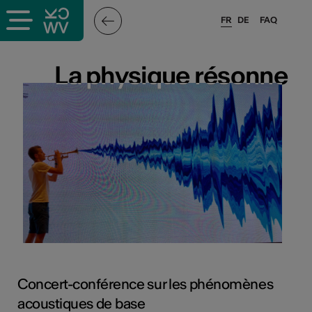
FR
DE
FAQ
x
La physique résonne
La physique résonne
rs
oles
Concert-conférence sur les phénomènes
acoustiques de base