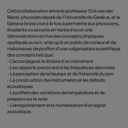
Cette collaboration entre le professeur Dirk van der
Marel, physicien réputé de l’Université de Genève, et le
Geneva brass vise à la fois à permettre aux physiciens,
étudiants ou savants en herbe d’avoir une
démonstration en live des concepts physiques
appliqués au son, ainsi qu’à un public de curieux et de
mélomanes de profiter d’une vulgarisation scientifique
des concepts tels que :
- L’accordage et le timbre d’un instrument
- Les rapports exacts entre les fréquences des notes
- La perception de la hauteur et de l'intensité du son
- La construction des instruments et les défauts
acoustiques
- Les effets des variations de température et de
pression sur la note
- L’enregistrement et la numérisation d'un signal
acoustique.