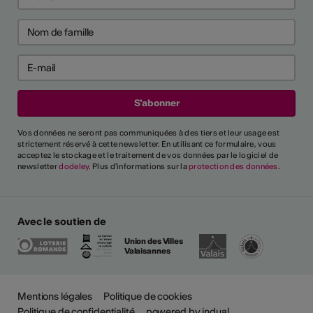
ntrer tout
rai-je reconnu
cteur culturel
el ?
Vos données ne seront pas communiquées à des tiers et leur usage est
strictement réservé à cette newsletter. En utilisant ce formulaire, vous
acceptez le stockage et le traitement de vos données par le logiciel de
newsletter
dodeley
. Plus d'informations sur la
protection des données
.
es critères généraux et
différents secteurs,
naître une personne comme
ssionnel". Un glossaire de
Avec le soutien de
lique également l'utilisation
ntes.
Union des Villes
Valaisannes
de professionnalisme
Mentions légales
Politique de cookies
Politique de confidentialité
powered by indual