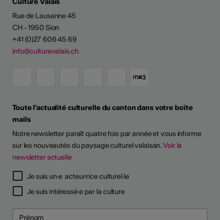
Culture Valais
Rue de Lausanne 45
CH - 1950 Sion
+41 (0)27 606 45 69
info@culturevalais.ch
Toute l'actualité culturelle du canton dans votre boîte
ESSIONALISER
mails
Notre newsletter paraît quatre fois par année et vous informe
 continues
sur les nouveautés du paysage culturel valaisan.
Voir la
newsletter actuelle
6
6
Je suis un·e acteur·rice culturel·le
 pour prévenir
 pour prévenir
Je suis intéressé·e par la culture
 psychosociaux
 psychosociaux