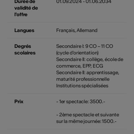
Durée de
01.09.2024 - 01.06.2034
validité de
l'offre
Langues
Français, Allemand
Degrés
Secondaire I: 9 CO – 11 CO
scolaires
(cycle d'orientation)
Secondaire II: collège, école de
commerce, EPP, ECG
Secondaire II: apprentissage,
maturité professionnelle
Institutions spécialisées
Prix
- 1er spectacle: 3500.-
- 2ème spectacle et suivante
sur la même journée: 1500.-