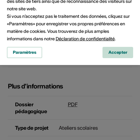
des sites de tiers ainsi que de reconnaissance des visiteurs sur
de 45 min
notre site web.
Si vous n’acceptez pas le traitement des données, cliquez sur
Matériel à
Boîte d'archives (optionnelle)
«Paramètres» pour enregistrer vos propres préférences en
apporter par les
Photo de chaque élève
matière de cookies. Vous trouverez de plus amples
élèves
(optionnelle)
informations dans notre
Déclaration de confidentialité
.
Jours pour les
Lundi, mardi, mercredi, jeudi,
Paramètres
Accepter
écoles
vendredi
Plus d'informations
Dossier
PDF
pédagogique
Type de projet
Ateliers scolaires