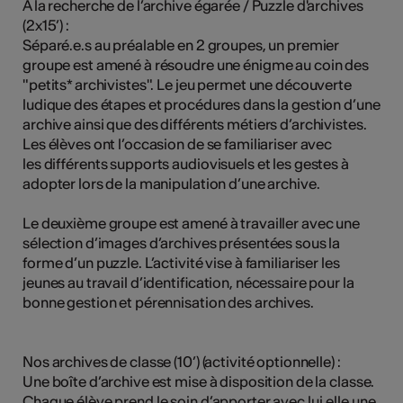
À la recherche de l’archive égarée / Puzzle d'archives
(2x15’) :
Séparé.e.s au préalable en 2 groupes, un premier
groupe est amené à résoudre une énigme au coin des
"petits* archivistes". Le jeu permet une découverte
ludique des étapes et procédures dans la gestion d’une
archive ainsi que des différents métiers d’archivistes.
Les élèves ont l’occasion de se familiariser avec
les différents supports audiovisuels et les gestes à
adopter lors de la manipulation d’une archive.
Le deuxième groupe est amené à travailler avec une
sélection d’images d’archives présentées sous la
forme d’un puzzle. L’activité vise à familiariser les
jeunes au travail d’identification, nécessaire pour la
bonne gestion et pérennisation des archives.
Nos archives de classe (10’) (activité optionnelle) :
Une boîte d’archive est mise à disposition de la classe.
Chaque élève prend le soin d’apporter avec lui.elle une