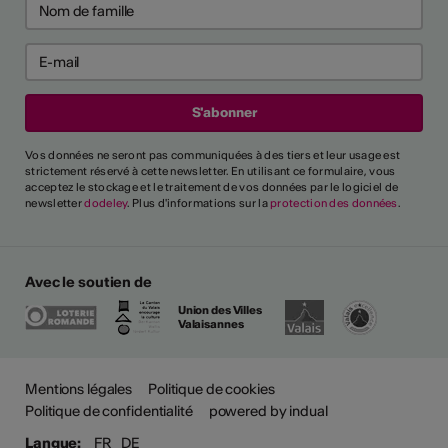
ntrer tout
rai-je reconnu
cteur culturel
el ?
Vos données ne seront pas communiquées à des tiers et leur usage est
strictement réservé à cette newsletter. En utilisant ce formulaire, vous
acceptez le stockage et le traitement de vos données par le logiciel de
newsletter
dodeley
. Plus d'informations sur la
protection des données
.
es critères généraux et
différents secteurs,
naître une personne comme
ssionnel". Un glossaire de
Avec le soutien de
lique également l'utilisation
ntes.
Union des Villes
Valaisannes
de professionnalisme
Mentions légales
Politique de cookies
Politique de confidentialité
powered by indual
questions ?
Langue:
FR
DE