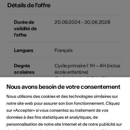
Détails de l'offre
Durée de
20.09.2024 - 30.06.2028
validité de
l'offre
Langues
Français
Degrés
Cycle primaire I: 1H – 4H (inclus
scolaires
école enfantine)
Cycle primaire II: 5H – 8H
Nous avons besoin de votre consentement
Prix
Gratuit
Nous utilisons des cookies et des technologies similaires sur
notre site web pour assurer son bon fonctionnement. Cliquez
Durée de
1 heure
sur «Accepter» si vous consentez au traitement de vos
l'activité en
données à des fins statistiques et analytiques, de
périodes
personnalisation de notre site Internet et de notre publicité sur
d'enseignement