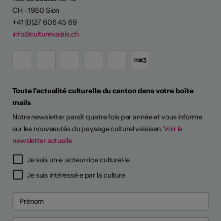
CH - 1950 Sion
+41 (0)27 606 45 69
info@culturevalais.ch
Toute l'actualité culturelle du canton dans votre boîte
ESSIONALISER
mails
Notre newsletter paraît quatre fois par année et vous informe
 continues
sur les nouveautés du paysage culturel valaisan.
Voir la
newsletter actuelle
6
6
Je suis un·e acteur·rice culturel·le
 pour prévenir
 pour prévenir
Je suis intéressé·e par la culture
 psychosociaux
 psychosociaux