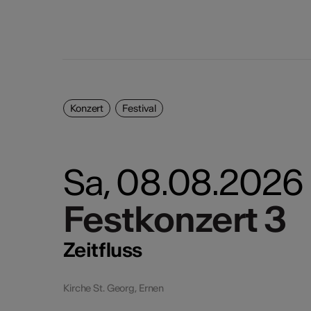
24
25
2
31
Konzert
Festival
Sa, 08.08.2026
Festkonzert 3
Festkonzert 3
Zeitfluss
Kirche St. Georg, Ernen