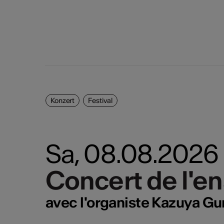
Konzert
Festival
Sa, 08.08.2026
Concert de l'e
Concert de l'e
avec l'organiste Kazuya Gu