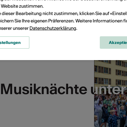
r Website zustimmen.
ie dieser Bearbeitung nicht zustimmen, klicken Sie auf «Einste
ichern Sie Ihre eigenen Präferenzen. Weitere Informationen f
unserer unserer
Datenschutzerklärung
.
stellungen
Akzepti
 Musiknächte unter
 Musiknächte unter