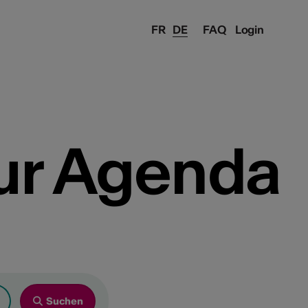
FR
DE
FAQ
Login
ur Agenda