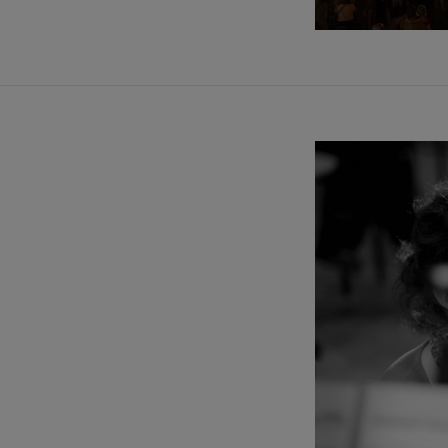
6
27
28
29
30
28
29
30