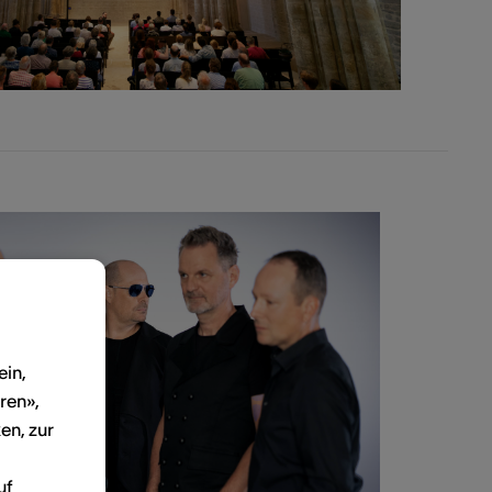
ein,
ren»,
en, zur
uf