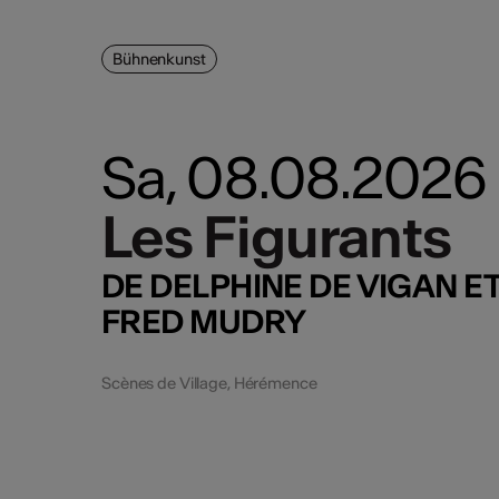
Bühnenkunst
Sa, 08.08.2026
Les Figurants
Les Figurants
DE DELPHINE DE VIGAN E
FRED MUDRY
Scènes de Village, Hérémence