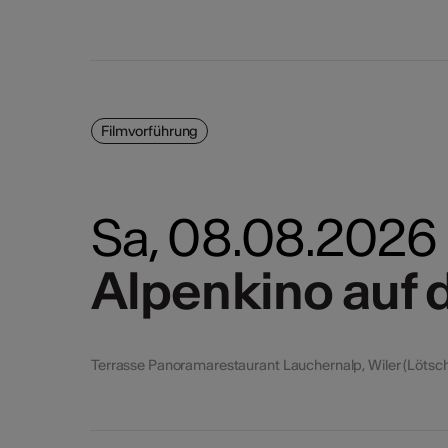
Filmvorführung
Sa, 08.08.2026
Alpenkino auf 
Alpenkino auf 
Terrasse Panoramarestaurant Lauchernalp, Wiler (Lötsc