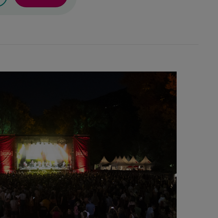
26
Fr
Sa
So
4
5
6
11
12
13
18
19
20
25
26
27