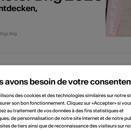
ntdecken,
rig), Brig
s avons besoin de votre consente
ilisons des cookies et des technologies similaires sur notre s
surer son bon fonctionnement. Cliquez sur «Accepter» si vou
ez au traitement de vos données à des fins statistiques et
diants | Piano, cla
diants | Piano, cla
ques, de personnalisation de notre site Internet et de notre pub
 sites de tiers ainsi que de reconnaissance des visiteurs sur no