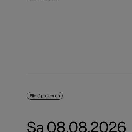
24
25
31
Film / projection
Sa 08.08.2026