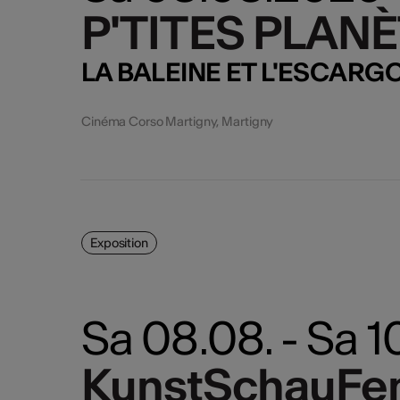
P'TITES PLANÈ
P'TITES PLANÈ
LA BALEINE ET L'ESCARG
Cinéma Corso Martigny, Martigny
Exposition
Sa 08.08. - Sa 1
KunstSchauFen
KunstSchauFen