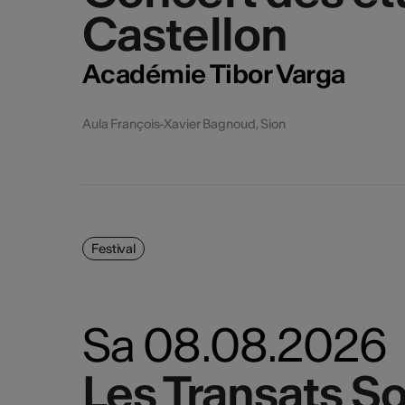
Castellon
Castellon
Académie Tibor Varga
Aula François-Xavier Bagnoud, Sion
Festival
Sa 08.08.2026
Les Transats S
Les Transats S