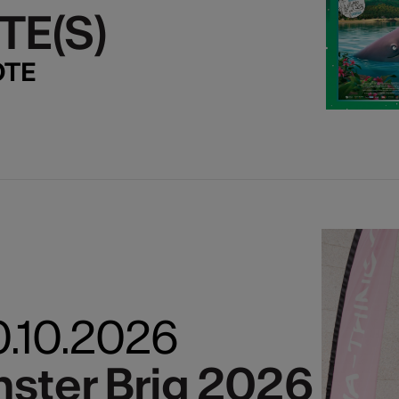
TE(S)
TE(S)
OTE
0.10.2026
ster Brig 2026
ster Brig 2026