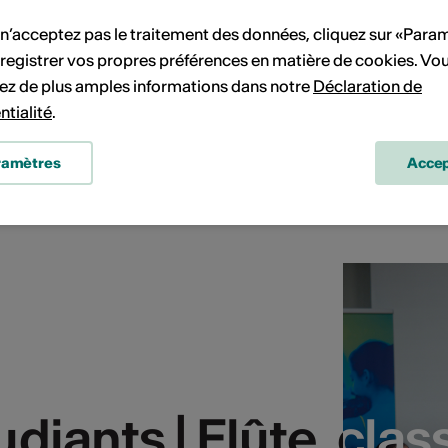
 n’acceptez pas le traitement des données, cliquez sur «Para
registrer vos propres préférences en matière de cookies. Vo
ez de plus amples informations dans notre
Déclaration de
ntialité
.
ramètres
Accep
diants | Flûte, cla
diants | Flûte, cla