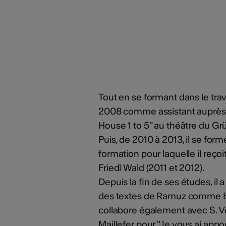
Tout en se formant dans le trav
2008 comme assistant auprès d
House 1 to 5" au théâtre du Gr
Puis, de 2010 à 2013, il se for
formation pour laquelle il reçoi
Friedl Wald (2011 et 2012).
Depuis la fin de ses études, il
des textes de Ramuz comme Be
collabore également avec S. V
Maillefer pour "Je vous ai app