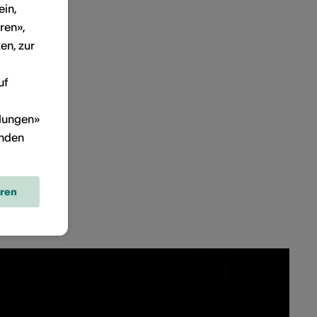
ein,
ren»,
en, zur
uf
llungen»
inden
eren