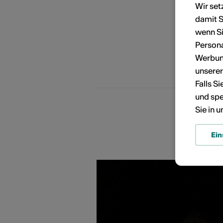
Wir set
damit S
KÜNSTLERPORTRÄTS
P
wenn Si
F
Persona
A
Werbung
E
unsere
Falls S
und spe
Sie in 
Ein