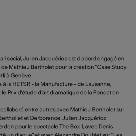
ail social, Julien Jacquérioz est d'abord engagé en
e Mathieu Bertholet pour la création "Case Study
ütli à Genève.
me à la HETSR - la Manufacture - de Lausanne,
t le Prix d’étude d’art dramatique de la Fondation
 a collaboré entre autres avec Mathieu Bertholet sur
rthollet et Derborence. Julien Jacquérioz
erdon pour le spectacle The Box 1, avec Denis
orté un disque" et avec Alexandre Doublet sur "Les