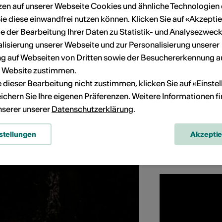
zen auf unserer Webseite Cookies und ähnliche Technologien 
ie diese einwandfrei nutzen können. Klicken Sie auf «Akzeptie
rix d'étude d'art dramatique de la Fondation
e der Bearbeitung Ihrer Daten zu Statistik- und Analysezweck
riedl Wald
lisierung unserer Webseite und zur Personalisierung unserer
rt der Anerkennung: Preise
 auf Webseiten von Dritten sowie der Besuchererkennung a
rhalten im Jahr: 2011
r Website zustimmen.
ie dieser Bearbeitung nicht zustimmen, klicken Sie auf «Einste
ichern Sie Ihre eigenen Präferenzen. Weitere Informationen f
unserer unserer
Datenschutzerklärung
.
stellungen
Akzepti