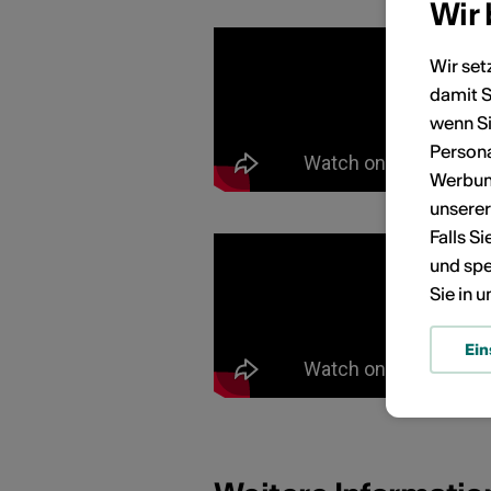
Wir
Wir set
damit S
KÜNSTLERPORTRÄTS
wenn Si
Persona
Werbung
unsere
Falls S
und spe
Sie in 
Ein