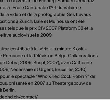
ie à l’Université de Fribourg, Samuel Dématraz
uel à l’Ecole Cantonale d’Art du Valais se
e la vidéo et de la photographie. Ses travaux
sitions à Zürich, Bâle et Mulhouse ont été
es tels que le prix CIV 2007, Plattform 08 et la
elève audiovisuelle 2009.
traz contribue à la série « la minute Kiosk »
se Romande et la Télévision Belge. Collaborations
de Debra, 2009; Script, 2007), avec Catherine
2008; Nécessaire et Urgent, Bruxelles, 2010)
o pour le spectacle “Who Killed Cock Robin ?” de
szus, présenté en 2007 au Theatergebouw de
 Berlin.
ideohd.ch/contact/