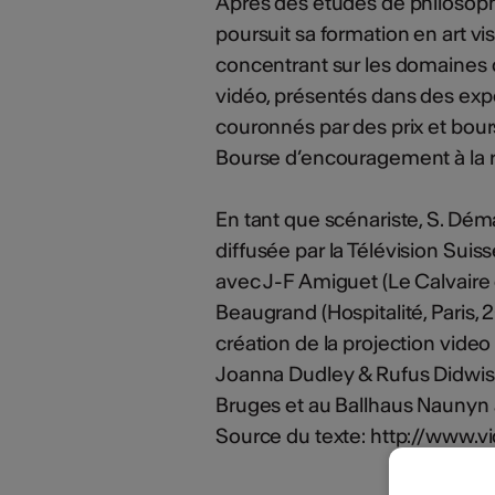
Après des études de philosoph
poursuit sa formation en art vis
concentrant sur les domaines d
vidéo, présentés dans des expo
couronnés par des prix et bours
Bourse d’encouragement à la r
En tant que scénariste, S. Déma
diffusée par la Télévision Suis
avec J-F Amiguet (Le Calvaire 
Beaugrand (Hospitalité, Paris, 
création de la projection vide
Joanna Dudley & Rufus Didwi
Bruges et au Ballhaus Naunyn à
Source du texte: http://www.v