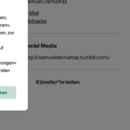
Samuel Dématraz
E-Mail
ein,
Webseite
ren»,
en, zur
Social Media
uf
http://samueldematraz.tumblr.com/
llungen»
inden
Künstler*in teilen
eren