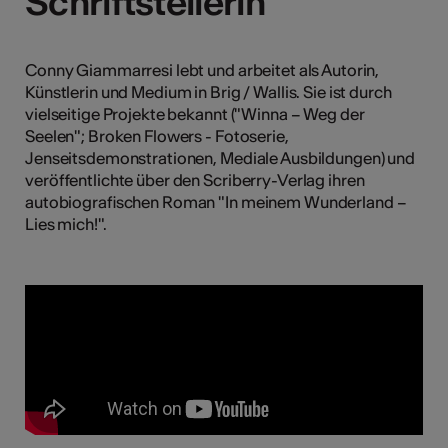
Schriftstellerin
Schriftstellerin
Conny Giammarresi lebt und arbeitet als Autorin,
Kunst
Künstlerin und Medium in Brig / Wallis. Sie ist durch
vielseitige Projekte bekannt ("Winna – Weg der
Seelen"; Broken Flowers - Fotoserie,
Jenseitsdemonstrationen, Mediale Ausbildungen) und
veröffentlichte über den Scriberry-Verlag ihren
autobiografischen Roman "In meinem Wunderland –
Lies mich!".