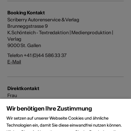
Booking Kontakt
Scriberry Autorenservice & Verlag
Brunneggstrasse 9
K.Schönteich - Textredaktion | Medienproduktion |
Verlag
9000 St. Gallen
Telefon +41 (0)44 586 33 37
E-Mail
Direktkontakt
Frau
Conny Giammarresi
Wir benötigen Ihre Zustimmung
Frau
Conny Giammarresi
Wir setzen auf unserer Webseite Cookies und ähnliche
3900 Brig
Technologien ein, damit Sie diese einwandfrei nutzen können.
E-Mail