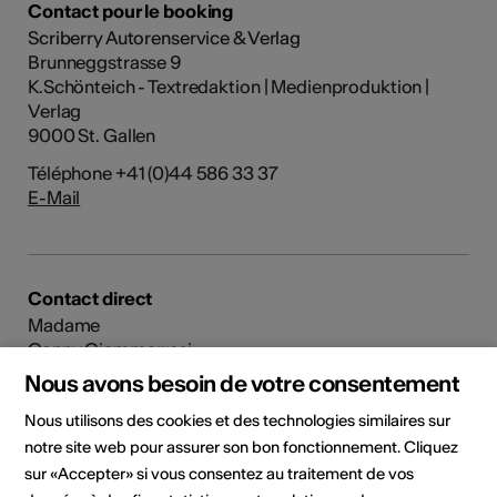
Contact pour le booking
Scriberry Autorenservice & Verlag
Brunneggstrasse 9
K.Schönteich - Textredaktion | Medienproduktion |
Verlag
9000 St. Gallen
Téléphone +41 (0)44 586 33 37
E-Mail
Contact direct
Madame
Conny Giammarresi
Frau
Nous avons besoin de votre consentement
Conny Giammarresi
Nous utilisons des cookies et des technologies similaires sur
3900 Brig
notre site web pour assurer son bon fonctionnement. Cliquez
E-Mail
sur «Accepter» si vous consentez au traitement de vos