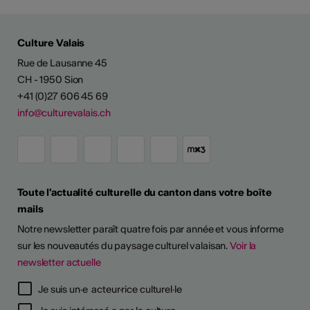
Culture Valais
Rue de Lausanne 45
CH - 1950 Sion
+41 (0)27 606 45 69
info@culturevalais.ch
Toute l'actualité culturelle du canton dans votre boîte
mails
Notre newsletter paraît quatre fois par année et vous informe
sur les nouveautés du paysage culturel valaisan.
Voir la
newsletter actuelle
TS D'ARTISTES
Je suis un·e acteur·rice culturel·le