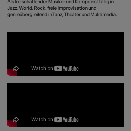
Als freischaffender Musiker und Komponist tätig in
Jazz, World, Rock, freie Improvisation und
genreübergreifend in Tanz, Theater und Mulitimedia.
Kunst