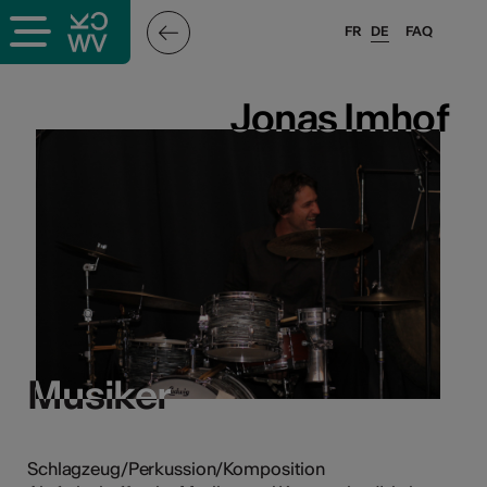
FR
DE
FAQ
ffende &
Jonas Imhof
Jonas Imhof
nnen
stalter
Musiker
Musiker
n
n
Schlagzeug/Perkussion/Komposition