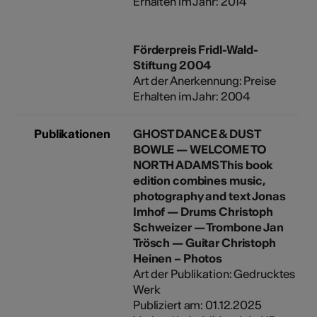
Erhalten im Jahr: 2014
Förderpreis Fridl-Wald-
Stiftung 2004
Art der Anerkennung: Preise
Erhalten im Jahr: 2004
Publikationen
GHOST DANCE & DUST
BOWLE — WELCOME TO
NORTH ADAMS This book
edition combines music,
photography and text Jonas
Imhof — Drums Christoph
Schweizer — Trombone Jan
Trösch — Guitar Christoph
Heinen – Photos
Art der Publikation: Gedrucktes
Werk
Publiziert am: 01.12.2025