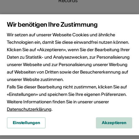
Records
EXQUISICION 'ORU SECO' -
Wir benötigen Ihre Zustimmung
Jonas Imhof Drums Solo CD-
Release Juli 2019 - Unit
Wir setzen auf unserer Webseite Cookies und ähnliche
Records UTR4909
Technologien ein, damit Sie diese einwandfrei nutzen können.
Art der Publikation: CD
Klicken Sie auf «Akzeptieren», wenn Sie der Bearbeitung Ihrer
Publiziert am: 01.07.2019
Daten zu Statistik- und Analysezwecken, zur Personalisierung
Verlag / Label / Vertrieb: Unit
unserer Webseite und zur Personalisierung unserer Werbung
Records
auf Webseiten von Dritten sowie der Besuchererkennung auf
unserer Website zustimmen.
Falls Sie dieser Bearbeitung nicht zustimmen, klicken Sie auf
Cinphonie2015 - live in Saint-
«Einstellungen» und speichern Sie Ihre eigenen Präferenzen.
Maurice 24. Okt 15
Weitere Informationen finden Sie in unserer unserer
Art der Publikation: DVD
Datenschutzerklärung
.
Publiziert am: 24.10.2015
Verlag / Label / Vertrieb: up-
Einstellungen
Akzeptieren
side edition