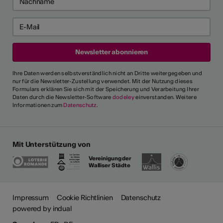
Ihre Daten werden selbstverständlich nicht an Dritte weitergegeben und
nur für die Newsletter-Zustellung verwendet. Mit der Nutzung dieses
Formulars erklären Sie sich mit der Speicherung und Verarbeitung Ihrer
Daten durch die Newsletter-Software
dodeley
einverstanden. Weitere
Informationen zum
Datenschutz
.
Mit Unterstützung von
Vereinigung der
Walliser Städte
ehr
Impressum
Cookie Richtlinien
Datenschutz
powered by indual