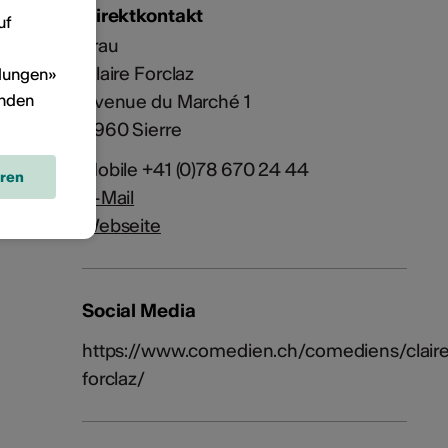
Direktkontakt
uf
Frau
Claire Forclaz
llungen»
inden
Avenue du Marché 1
3960 Sierre
Mobile +41 (0)78 670 24 44
eren
E-Mail
Webseite
Social Media
https://www.comedien.ch/comediens/clair
forclaz/