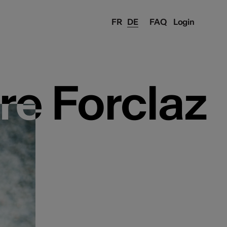
FR
DE
FAQ
Login
re Forclaz
re Forclaz