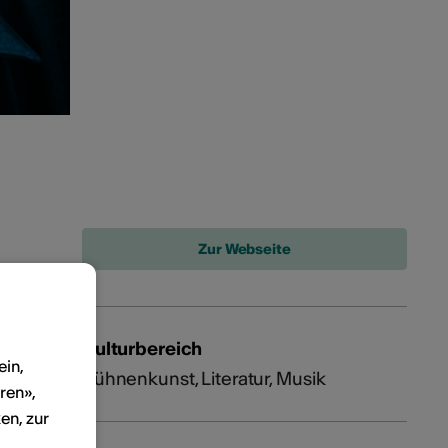
Kulturbereich
ein,
Bühnenkunst, Literatur, Musik
ren»,
en, zur