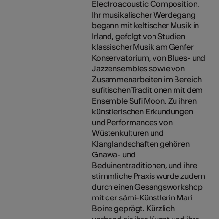
Electroacoustic Composition.
Ihr musikalischer Werdegang
begann mit keltischer Musik in
Irland, gefolgt von Studien
klassischer Musik am Genfer
Konservatorium, von Blues- und
Jazzensembles sowie von
Zusammenarbeiten im Bereich
sufitischen Traditionen mit dem
Ensemble Sufi Moon. Zu ihren
künstlerischen Erkundungen
und Performances von
Wüstenkulturen und
Klanglandschaften gehören
Gnawa- und
Beduinentraditionen, und ihre
stimmliche Praxis wurde zudem
durch einen Gesangsworkshop
mit der sámi-Künstlerin Mari
Boine geprägt. Kürzlich
verband sie ihre Kunst und ihre