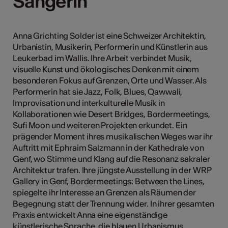
Sängerin
Sängerin
Anna Grichting Solder ist eine Schweizer Architektin,
Kunst
Urbanistin, Musikerin, Performerin und Künstlerin aus
Leukerbad im Wallis. Ihre Arbeit verbindet Musik,
visuelle Kunst und ökologisches Denken mit einem
besonderen Fokus auf Grenzen, Orte und Wasser. Als
Performerin hat sie Jazz, Folk, Blues, Qawwali,
Improvisation und interkulturelle Musik in
Kollaborationen wie Desert Bridges, Bordermeetings,
Sufi Moon und weiteren Projekten erkundet. Ein
prägender Moment ihres musikalischen Weges war ihr
Auftritt mit Ephraim Salzmann in der Kathedrale von
Genf, wo Stimme und Klang auf die Resonanz sakraler
Architektur trafen. Ihre jüngste Ausstellung in der WRP
Gallery in Genf, Bordermeetings: Between the Lines,
spiegelte ihr Interesse an Grenzen als Räumen der
Begegnung statt der Trennung wider. In ihrer gesamten
Praxis entwickelt Anna eine eigenständige
künstlerische Sprache, die blauen Urbanismus,