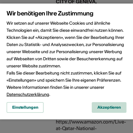
CITY OF GENEVA,
SWITZERLAND and CITY OF
Wir benötigen Ihre Zustimmung
NYON, SWITZERLAND
Cultural Grant for the Border
Wir setzen auf unserer Webseite Cookies und ähnliche
Meetings Music Project. 1999.
Technologien ein, damit Sie diese einwandfrei nutzen können.
http://www.cdbaby.com/cd/anna
Klicken Sie auf «Akzeptieren», wenn Sie der Bearbeitung Ihrer
Art der Anerkennung:
Daten zu Statistik- und Analysezwecken, zur Personalisierung
Stipendien
unserer Webseite und zur Personalisierung unserer Werbung
Erhalten im Jahr: 1999
auf Webseiten von Dritten sowie der Besuchererkennung auf
unserer Website zustimmen.
Publikationen
Produced and supported by
Falls Sie dieser Bearbeitung nicht zustimmen, klicken Sie auf
Ministry of Culture of Qatar
«Einstellungen» und speichern Sie Ihre eigenen Präferenzen.
with Desert Bridges.
Weitere Informationen finden Sie in unserer unserer
https://desertbridges.hearnow.co
Datenschutzerklärung
.
at-qatar-national-theatre
Art der Publikation: CD
Einstellungen
Akzeptieren
Publiziert am: 09.11.2013
Verlag / Label / Vertrieb:
https://www.amazon.com/Live-
at-Qatar-National-