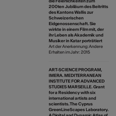
die Feierlichkeiten zum
200ten Jubiläum des Beitritts
des Kantons Wallis zur
Schweizerischen
Eidgenossenschaft. Sie
wirkte in einem Film mit, der
ihr Leben als Akademik und
Musiker in Katar porträtiert
Art der Anerkennung: Andere
Erhalten im Jahr: 2015
ART-SCIENCE PROGRAM,
IMERA. MEDITERRANEAN
INSTITUTE FOR ADVANCED
STUDIES MARSEILLE. Grant
for a Residency with six
international artists and
scientists. The Cyprus
GreenLineScapes Laboratory.
A Digital and Dynamic Atlas of