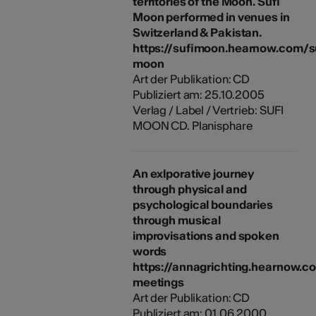
territories of the Moon. Sufi
Moon performed in venues in
Switzerland & Pakistan.
https://sufimoon.hearnow.com/s
moon
Art der Publikation: CD
Publiziert am: 25.10.2005
Verlag / Label / Vertrieb: SUFI
MOON CD. Planisphare
An exlporative journey
through physical and
psychological boundaries
through musical
improvisations and spoken
words
https://annagrichting.hearnow.c
meetings
Art der Publikation: CD
Publiziert am: 01.06.2000