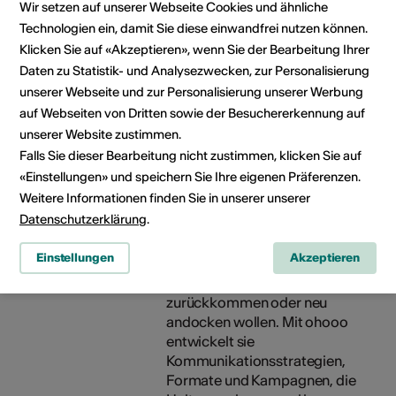
Wir setzen auf unserer Webseite Cookies und ähnliche
Creative Strategist und
Geschäftsführerin der Gen Z
Technologien ein, damit Sie diese einwandfrei nutzen können.
Agentur ohooo
Klicken Sie auf «Akzeptieren», wenn Sie der Bearbeitung Ihrer
Daten zu Statistik- und Analysezwecken, zur Personalisierung
Neben dem Studium startete
unserer Webseite und zur Personalisierung unserer Werbung
sie bei Europas grösstem
auf Webseiten von Dritten sowie der Besuchererkennung auf
Content Provider. Später
unserer Website zustimmen.
arbeitete sie selbstständig in
Falls Sie dieser Bearbeitung nicht zustimmen, klicken Sie auf
Berlin, u.a. für internationale
«Einstellungen» und speichern Sie Ihre eigenen Präferenzen.
Fashion-Brands. Heute nutzt sie
Weitere Informationen finden Sie in unserer unserer
dieses Know-how für etwas,
Datenschutzerklärung
.
das ihr wirklich wichtig ist: Das
Oberwallis zu einem Ort zu
Einstellungen
Akzeptieren
machen, an dem junge
Menschen bleiben,
zurückkommen oder neu
andocken wollen. Mit ohooo
entwickelt sie
Kommunikationsstrategien,
Formate und Kampagnen, die