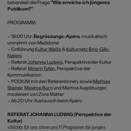
behandelt die Frage
"Wie erreiche ich jüngeres
Publikum?"
PROGRAMM:
– 18:00 Uhr:
Begrüssungs-Apéro
, musikalisch
umrahmt von Madstone
– Einführung
Kultur Wallis
&
Kulturnetz Brig-Glis-
Naters
– Referat
Johanna Ludwig,
Perspektive der Kultur
– Referat
Miriam Tufan,
Perspektive der
Kommunikation
– PODIUM mit den Referentinnen, sowie
Mathias
Steiner,
Maxime Burri
und Martina Augstburger,
moderiert von Zora Matter
– Ab 20 Uhr: Austausch beim Apéro
REFERAT JOHANNA LUDWIG (Perspektive der
Kultur)
«Nichts für uns ohne uns?! Programm für junges