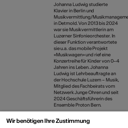
Johanna Ludwig studierte
Klavier in Berlin und
Musikvermittlung/Musikmanagem
in Detmold. Von 2013 bis 2024
war sie Musikvermittlerin am
Luzerner Sinfonieorchester. In
dieser Funktion verantwortete
sie u.a. das mobile Projekt
«Musikwagen» und rief eine
Konzertreihe für Kinder von 0–4
Jahren ins Leben. Johanna
Ludwig ist Lehrbeauftragte an
der Hochschule Luzern – Musik,
Mitglied des Fachbeirats vom
Netzwerk Junge Ohren und seit
2024 Geschäftsführerin des
Ensemble Proton Bern.
Wir benötigen Ihre Zustimmung
Miriam Tufan