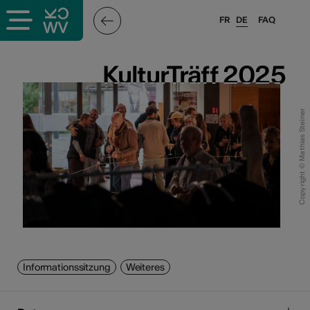
FR
DE
FAQ
KulturTräff 2025
KulturTräff 2025
Copyright © Mathias Steiner
Informationssitzung
Weiteres