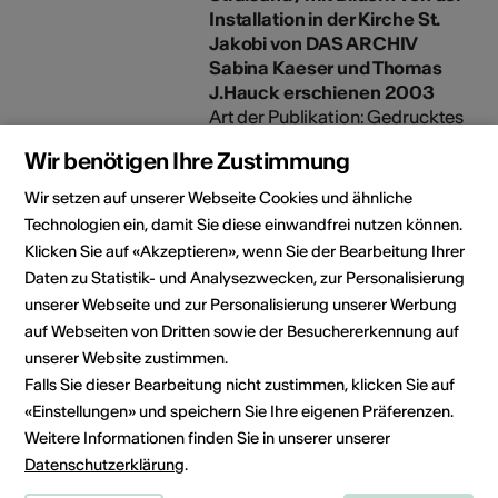
Installation in der Kirche St.
Jakobi von DAS ARCHIV
Sabina Kaeser und Thomas
J.Hauck erschienen 2003
Art der Publikation: Gedrucktes
Werk
Wir benötigen Ihre Zustimmung
Verlag / Label / Vertrieb: St.
Jakobi Stralsund-D
Wir setzen auf unserer Webseite Cookies und ähnliche
Technologien ein, damit Sie diese einwandfrei nutzen können.
Klicken Sie auf «Akzeptieren», wenn Sie der Bearbeitung Ihrer
Ausstellungskatalog "DAS
Daten zu Statistik- und Analysezwecken, zur Personalisierung
ARCHIV" Ein Netzwerk mit
unserer Webseite und zur Personalisierung unserer Werbung
rotem Faden" erschienen
auf Webseiten von Dritten sowie der Besuchererkennung auf
2003
unserer Website zustimmen.
Art der Publikation: Gedrucktes
Falls Sie dieser Bearbeitung nicht zustimmen, klicken Sie auf
Werk
«Einstellungen» und speichern Sie Ihre eigenen Präferenzen.
Verlag / Label / Vertrieb:
Städtische Galerie Villa am
Weitere Informationen finden Sie in unserer unserer
Aabach
Datenschutzerklärung
.