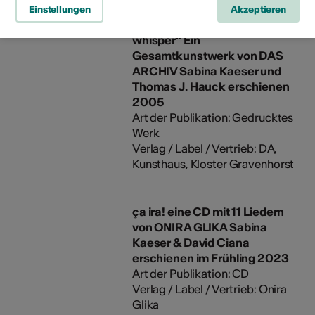
Einstellungen
Akzeptieren
Ausstellungskatalog "red
whisper" Ein
Gesamtkunstwerk von DAS
ARCHIV Sabina Kaeser und
Thomas J. Hauck erschienen
2005
Art der Publikation: Gedrucktes
Werk
Verlag / Label / Vertrieb: DA,
Kunsthaus, Kloster Gravenhorst
ça ira! eine CD mit 11 Liedern
von ONIRA GLIKA Sabina
Kaeser & David Ciana
erschienen im Frühling 2023
Art der Publikation: CD
Verlag / Label / Vertrieb: Onira
Glika