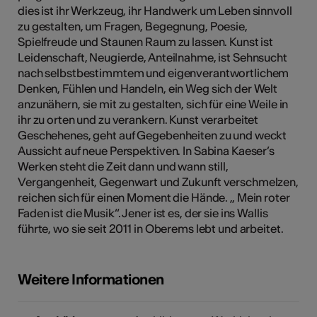
dies ist ihr Werkzeug, ihr Handwerk um Leben sinnvoll
zu gestalten, um Fragen, Begegnung, Poesie,
Spielfreude und Staunen Raum zu lassen. Kunst ist
Leidenschaft, Neugierde, Anteilnahme, ist Sehnsucht
Kunst
nach selbstbestimmtem und eigenverantwortlichem
Denken, Fühlen und Handeln, ein Weg sich der Welt
anzunähern, sie mit zu gestalten, sich für eine Weile in
ihr zu orten und zu verankern. Kunst verarbeitet
Geschehenes, geht auf Gegebenheiten zu und weckt
Aussicht auf neue Perspektiven. In Sabina Kaeser’s
Werken steht die Zeit dann und wann still,
Vergangenheit, Gegenwart und Zukunft verschmelzen,
reichen sich für einen Moment die Hände. „ Mein roter
Faden ist die Musik“. Jener ist es, der sie ins Wallis
führte, wo sie seit 2011 in Oberems lebt und arbeitet.
Weitere Informationen