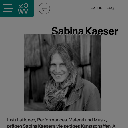
FR
DE
FAQ
ffende &
Sabina Kaeser
Sabina Kaeser
nnen
stalter
n
n
Installationen, Performances, Malerei und Musik,
prägen Sabina Kaeser's vielseitiges Kunstschaffen. All