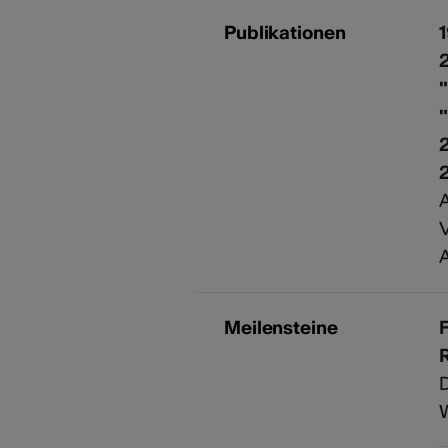
Publikationen
"
A
V
A
Meilensteine
F
R
D