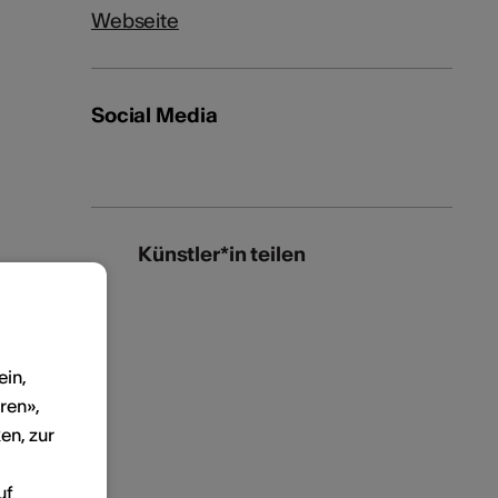
Webseite
Social Media
Künstler*in teilen
ein,
ren»,
en, zur
uf