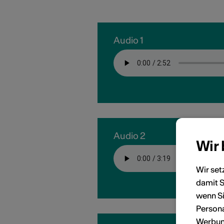
Audio 1
Audio 2
Wir
Wir set
damit S
wenn Si
Persona
Werbung