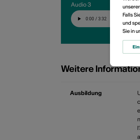
KÜNSTLERPORTRÄTS
Audio 3
unsere
Falls S
und spe
Sie in 
Ein
Weitere Informati
Ausbildung
U
c
e
m
l
a