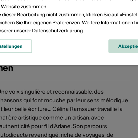
r Website zustimmen.
ie dieser Bearbeitung nicht zustimmen, klicken Sie auf «Einste
ichern Sie Ihre eigenen Präferenzen. Weitere Informationen f
unserer unserer
Datenschutzerklärung
.
Copyright ANILEC Productions
stellungen
Akzepti
onen
ne voix singulière et reconnaissable, des
hansons qui font mouche par leur sens mélodique
t leur belle écriture... Célina Ramsauer travaille la
atière artistique comme un artisan, avec
’authenticité pour fil d’Ariane. Son parcours
utodidacte revendiqué, riche de voyages, de