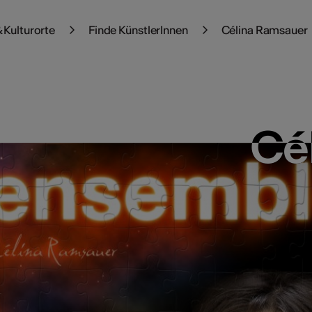
 Kulturorte
Finde KünstlerInnen
Célina Ramsauer
Cé
Cé