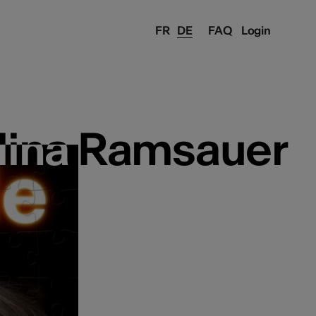
FR
DE
FAQ
Login
lina Ramsauer
lina Ramsauer