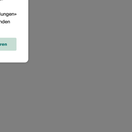
llungen»
inden
eren