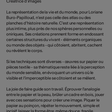
Créatrice d’images
La représentation de la vie et du monde, pour Loriane
Buro-Papilloud, n’est pas celle des atlas ou des
Kunst
planches d’histoire naturelle. C’est une représentation
plus intime, plus près de nos sphères personnelles ou
oniriques. Ses créations prennent forme en endossant
certaines structures du vivant - éléments organiques
ou monde des objets - qui côtoient, abritent, cachent
ou révèlent le corps.
Si les techniques sont diverses - œuvres sur papier ou
pièces textile - sa thématique reste liée à la perception
du monde sensible, en évoquant un univers où le
visible et l’imperceptible se côtoient et se mêlent.
La joie de faire guide son travail. Éprouver l’analogie
entre le papier et la peau, brûler un cadre en bois, jouer
avec ces sensations pour créer une image. Piquer le
papier au poinçon, répéter le mouvement, simple et
incisif, laisser la forme être, même douce, fragile.