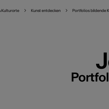
 Kulturorte
Kunst entdecken
Portfolios bildende 
J
Portfo