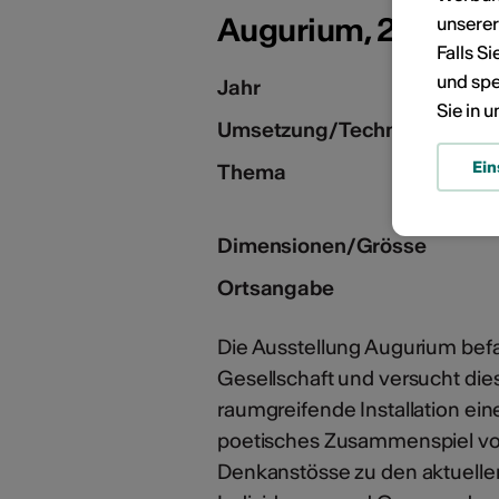
KÜNSTLERPORTRÄTS
Augurium, 2020
unsere
Falls S
und spe
Jahr
Sie in 
Umsetzung/Technik
Ein
Thema
Dimensionen/Grösse
Ortsangabe
Die Ausstellung Augurium befa
Gesellschaft und versucht dies
raumgreifende Installation ein
poetisches Zusammenspiel von
Denkanstösse zu den aktuellen