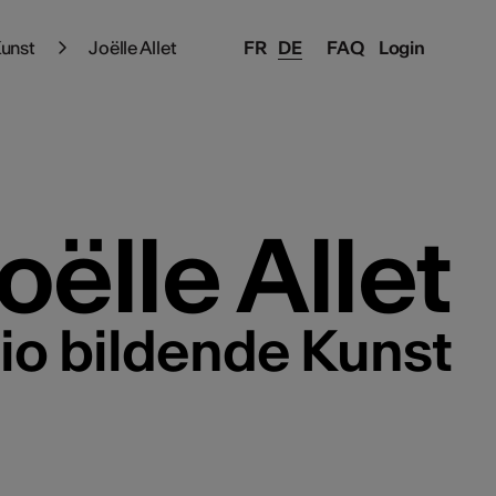
Kunst
Joëlle Allet
FR
DE
FAQ
Login
oëlle Allet
lio bildende Kunst