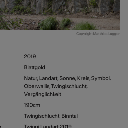
Copyright Matthias Luggen
2019
Blattgold
Natur, Landart, Sonne, Kreis, Symbol,
Oberwallis, Twingischlucht,
Vergänglichkeit
190cm
Twingischlucht, Binntal
n
Twingi Landart 2019