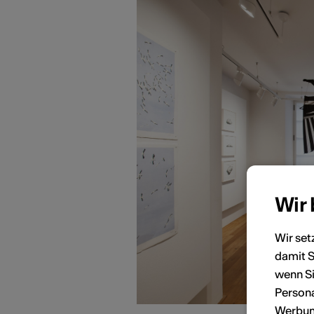
Wir
Wir set
damit S
wenn Si
Persona
Werbung