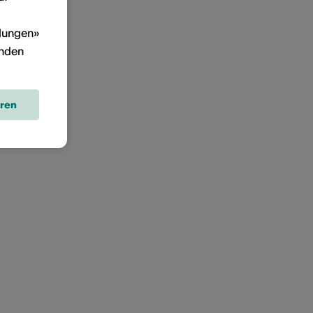
llungen»
inden
eren