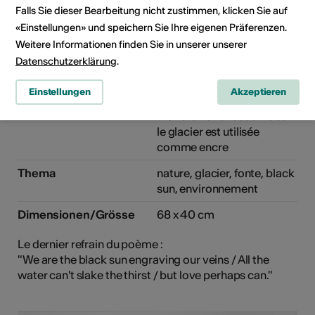
Falls Sie dieser Bearbeitung nicht zustimmen, klicken Sie auf
«Einstellungen» und speichern Sie Ihre eigenen Präferenzen.
Copyright Sabine Zaalene 2017
Weitere Informationen finden Sie in unserer unserer
Blacksun on the glacier, 2017
Datenschutzerklärung
.
Jahr
2017
Einstellungen
Akzeptieren
Umsetzung/Technik
écriture, photogravure, la
matière noire recueillie sur
le glacier est utilisée
comme encre
Thema
nature, glacier, fonte, black
sun, environnement
Dimensionen/Grösse
68 x 40 cm
Le dernier refrain du poème :
"We are the black sun engraving our veins / All the
water can't slake the thirst / but love perhaps can."