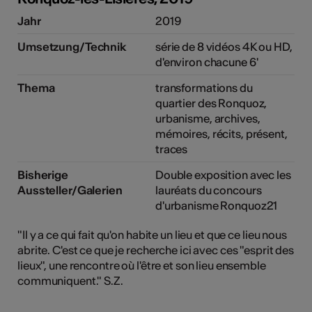
Jahr
2019
Umsetzung/Technik
série de 8 vidéos 4K ou HD,
e Kunst
d'environ chacune 6'
Thema
transformations du
quartier des Ronquoz,
urbanisme, archives,
mémoires, récits, présent,
traces
Bisherige
Double exposition avec les
Aussteller/Galerien
lauréats du concours
d'urbanisme Ronquoz21
"Il y a ce qui fait qu'on habite un lieu et que ce lieu nous
abrite. C'est ce que je recherche ici avec ces "esprit des
lieux", une rencontre où l'être et son lieu ensemble
communiquent." S.Z.