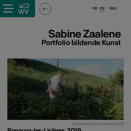
FR
DE
FAQ
ffende &
Sabine Zaalene
Portfolio bildende Kunst
nnen
stalter
n
n
Copyright Sabine Zaalene 2019
Ronquoz-les-Lisières, 2019