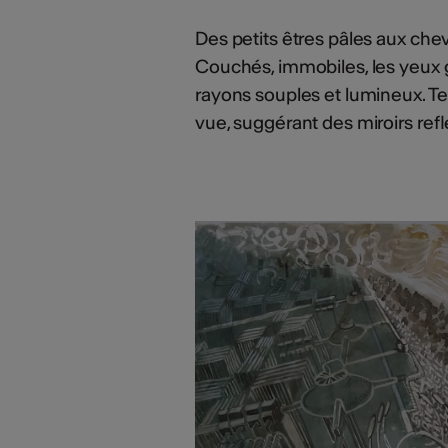
Des petits êtres pâles aux che
Couchés, immobiles, les yeux g
rayons souples et lumineux. Tels
vue, suggérant des miroirs reflé