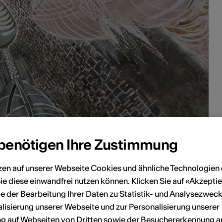
 benötigen Ihre Zustimmung
r une nouvelle de Véronique
zen auf unserer Webseite Cookies und ähnliche Technologien 
ie diese einwandfrei nutzen können. Klicken Sie auf «Akzeptie
2023
e der Bearbeitung Ihrer Daten zu Statistik- und Analysezweck
lisierung unserer Webseite und zur Personalisierung unserer
Dessin sur papier / mine de plomb /
 auf Webseiten von Dritten sowie der Besuchererkennung a