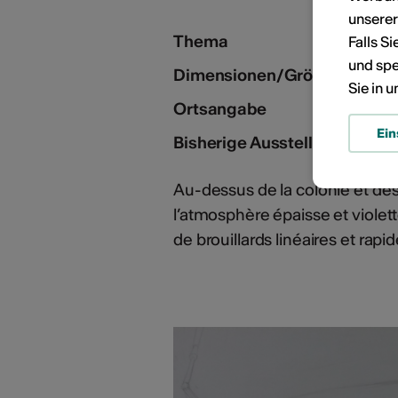
KÜNSTLERPORTRÄTS
unsere
Thema
Falls S
und spe
Dimensionen/Grösse
Sie in 
Ortsangabe
Ein
Bisherige Aussteller/Galerie
Au-dessus de la colonie et des
l’atmosphère épaisse et violet
de brouillards linéaires et rapi