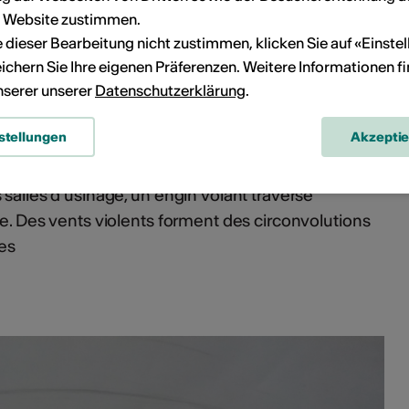
aquarelle
r Website zustimmen.
Illustration
ie dieser Bearbeitung nicht zustimmen, klicken Sie auf «Einste
ichern Sie Ihre eigenen Präferenzen. Weitere Informationen f
A2
unserer unserer
Datenschutzerklärung
.
Sierre
stellungen
Akzepti
n
Lecture , projection au Château Mercier
 salles d’usinage, un engin volant traverse
te. Des vents violents forment des circonvolutions
des