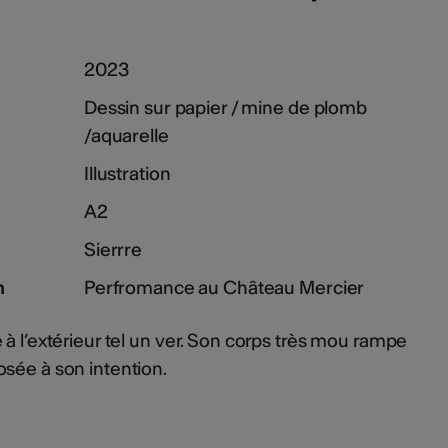
2023
Dessin sur papier / mine de plomb
/aquarelle
Illustration
A2
Sierrre
n
Perfromance au Château Mercier
à l’extérieur tel un ver. Son corps très mou rampe
sée à son intention.