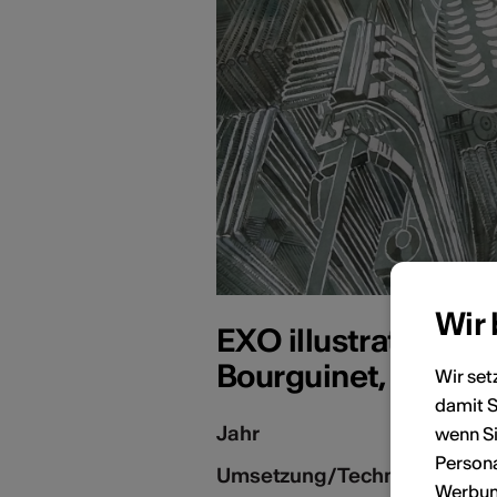
Wir
EXO illustration su
Bourguinet, 2023
Wir set
damit S
Jahr
wenn Si
Persona
Umsetzung/Technik
Werbung