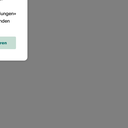
llungen»
inden
eren