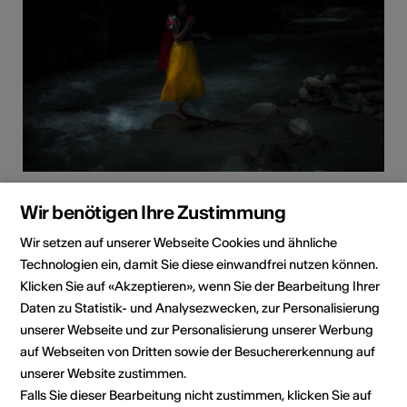
Tentation, 2016
Wir benötigen Ihre Zustimmung
Jahr
2016
Wir setzen auf unserer Webseite Cookies und ähnliche
Technologien ein, damit Sie diese einwandfrei nutzen können.
Umsetzung/Technik
image par photographie
Klicken Sie auf «Akzeptieren», wenn Sie der Bearbeitung Ihrer
Thema
Portrait
Daten zu Statistik- und Analysezwecken, zur Personalisierung
unserer Webseite und zur Personalisierung unserer Werbung
Ortsangabe
Valais, Hérens
auf Webseiten von Dritten sowie der Besuchererkennung auf
Bisherige
Gauthier
unserer Website zustimmen.
Aussteller/Galerien
/Vidondée/Médiathèque
Falls Sie dieser Bearbeitung nicht zustimmen, klicken Sie auf