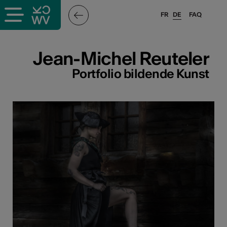
FR
DE
FAQ
ffende &
Jean-Michel Reuteler
Portfolio bildende Kunst
nnen
stalter
n
n