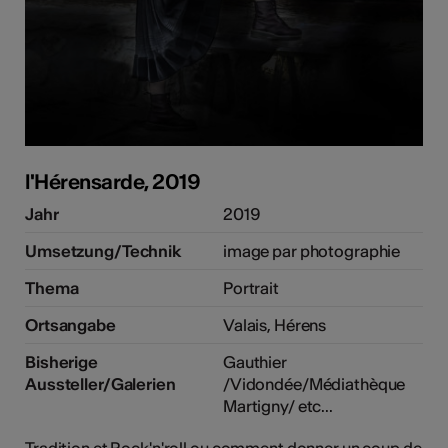
e Kunst
l'Hérensarde, 2019
Jahr
2019
Umsetzung/Technik
image par photographie
Thema
Portrait
Ortsangabe
Valais, Hérens
Bisherige
Gauthier
Aussteller/Galerien
/Vidondée/Médiathèque
Martigny/ etc...