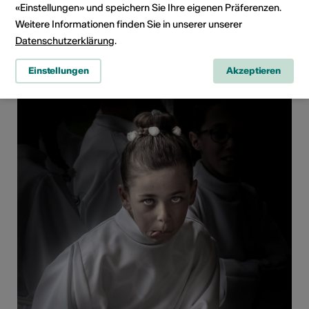
Martigny/ etc...
«Einstellungen» und speichern Sie Ihre eigenen Präferenzen.
Weitere Informationen finden Sie in unserer unserer
Image tirée du livre "tronches d'Hérens". Ouvrage
Datenschutzerklärung
.
mettant en scène d'une manière décalée, les lieux et
habitants du Val d'Hérens.
Einstellungen
Akzeptieren