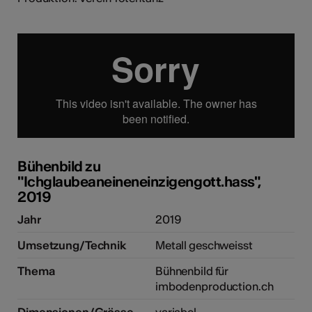
Bühenbild zu
"Ichglaubeaneineneinzigengott.hass",
2019
Jahr
2019
Umsetzung/Technik
Metall geschweisst
Thema
Bühnenbild für
imbodenproduction.ch
Dimensionen/Grösse
variabel