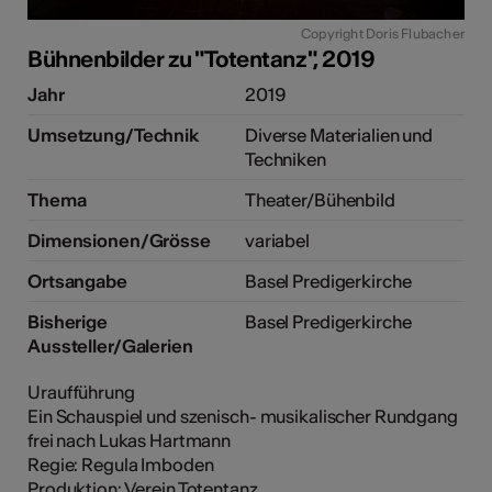
Copyright Doris Flubacher
Bühnenbilder zu "Totentanz", 2019
e Kunst
Jahr
2019
Umsetzung/Technik
Diverse Materialien und
Techniken
Thema
Theater/Bühenbild
Dimensionen/Grösse
variabel
Ortsangabe
Basel Predigerkirche
Bisherige
Basel Predigerkirche
Aussteller/Galerien
Uraufführung
Ein Schauspiel und szenisch- musikalischer Rundgang
frei nach Lukas Hartmann
Regie: Regula Imboden
Produktion: Verein Totentanz