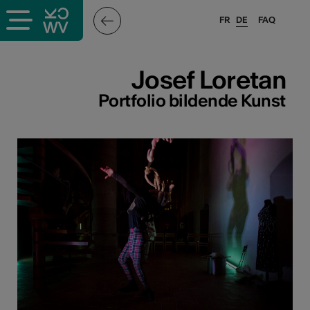
FR
DE
FAQ
ffende &
Josef Loretan
Portfolio bildende Kunst
nnen
stalter
n
n