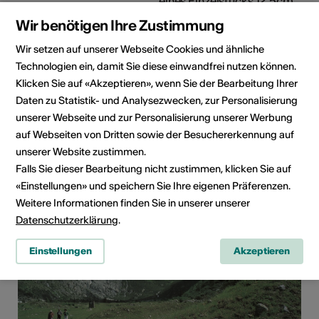
eines Einzelstücks 12.5cm
Wir benötigen Ihre Zustimmung
Bisherige
Stadthaus Olten, Galerie
Aussteller/Galerien
Wolfstäedter Frankfurt/M,
Wir setzen auf unserer Webseite Cookies und ähnliche
gepart14 Köniz, Akku Uster
Technologien ein, damit Sie diese einwandfrei nutzen können.
und andere
Klicken Sie auf «Akzeptieren», wenn Sie der Bearbeitung Ihrer
Daten zu Statistik- und Analysezwecken, zur Personalisierung
Die Halbkugeln fertigt Loretan aus Gips, indem er
unserer Webseite und zur Personalisierung unserer Werbung
Schicht für Schicht flüssigen Gips in eine Form giesst.
auf Webseiten von Dritten sowie der Besuchererkennung auf
Den Gips färbt er zuvor teils mit Farbpigmenten ein.
Dadurch entstehen die verschiedenen Farbsedimente,
unserer Website zustimmen.
die nur aussehen als wären sie aufgemalt.
Falls Sie dieser Bearbeitung nicht zustimmen, klicken Sie auf
«Einstellungen» und speichern Sie Ihre eigenen Präferenzen.
Weitere Informationen finden Sie in unserer unserer
Datenschutzerklärung
.
Einstellungen
Akzeptieren