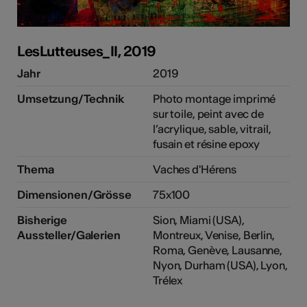
LesLutteuses_II, 2019
e Kunst
Jahr
2019
Umsetzung/Technik
Photo montage imprimé
sur toile, peint avec de
l’acrylique, sable, vitrail,
fusain et résine epoxy
Thema
Vaches d'Hérens
Dimensionen/Grösse
75x100
Bisherige
Sion, Miami (USA),
Aussteller/Galerien
Montreux, Venise, Berlin,
Roma, Genève, Lausanne,
Nyon, Durham (USA), Lyon,
Trélex