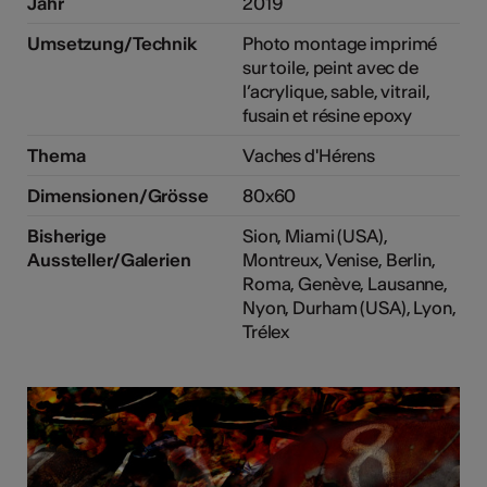
Jahr
2019
Umsetzung/Technik
Photo montage imprimé
sur toile, peint avec de
l’acrylique, sable, vitrail,
fusain et résine epoxy
Thema
Vaches d'Hérens
Dimensionen/Grösse
80x60
Bisherige
Sion, Miami (USA),
Aussteller/Galerien
Montreux, Venise, Berlin,
Roma, Genève, Lausanne,
Nyon, Durham (USA), Lyon,
Trélex