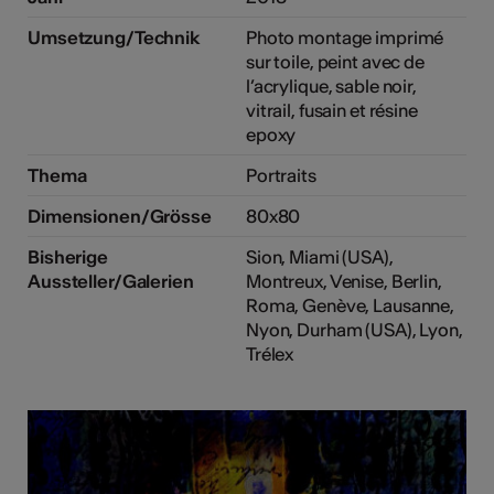
Umsetzung/Technik
Photo montage imprimé
sur toile, peint avec de
l’acrylique, sable noir,
vitrail, fusain et résine
epoxy
Thema
Portraits
Dimensionen/Grösse
80x80
Bisherige
Sion, Miami (USA),
Aussteller/Galerien
Montreux, Venise, Berlin,
Roma, Genève, Lausanne,
Nyon, Durham (USA), Lyon,
Trélex