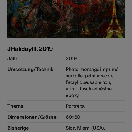
JHalidayIII, 2019
Jahr
2019
Umsetzung/Technik
Photo montage imprimé
sur toile, peint avec de
l’acrylique, sable noir,
vitrail, fusain et résine
epoxy
Thema
Portraits
Dimensionen/Grösse
60x60
Bisherige
Sion, Miami (USA),