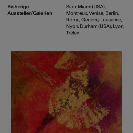
Bisherige
Sion, Miami (USA),
Aussteller/Galerien
Montreux, Venise, Berlin,
Roma, Genève, Lausanne,
Nyon, Durham (USA), Lyon,
Trélex
LERPORTRÄTS