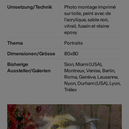
Umsetzung/Technik
Photo montage imprimé
sur toile, peint avec de
l’acrylique, sable noir,
vitrail, fusain et résine
epoxy
Thema
Portraits
Dimensionen/Grösse
80x80
Bisherige
Sion, Miami (USA),
Aussteller/Galerien
Montreux, Venise, Berlin,
Roma, Genève, Lausanne,
Nyon, Durham (USA), Lyon,
Trélex