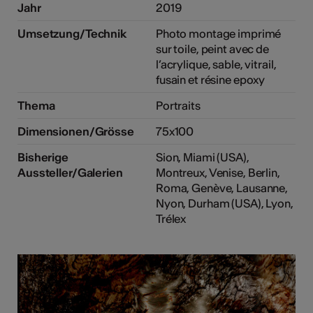
Jahr
2019
Umsetzung/Technik
Photo montage imprimé
sur toile, peint avec de
l’acrylique, sable, vitrail,
fusain et résine epoxy
Thema
Portraits
Dimensionen/Grösse
75x100
Bisherige
Sion, Miami (USA),
Aussteller/Galerien
Montreux, Venise, Berlin,
Roma, Genève, Lausanne,
Nyon, Durham (USA), Lyon,
Trélex