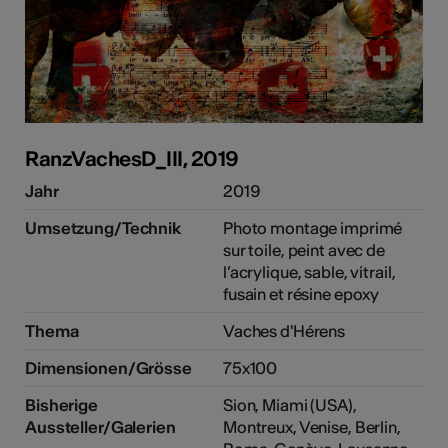
RanzVachesD_III, 2019
Jahr
2019
Umsetzung/Technik
Photo montage imprimé
sur toile, peint avec de
l’acrylique, sable, vitrail,
fusain et résine epoxy
Thema
Vaches d'Hérens
Dimensionen/Grösse
75x100
Bisherige
Sion, Miami (USA),
Aussteller/Galerien
Montreux, Venise, Berlin,