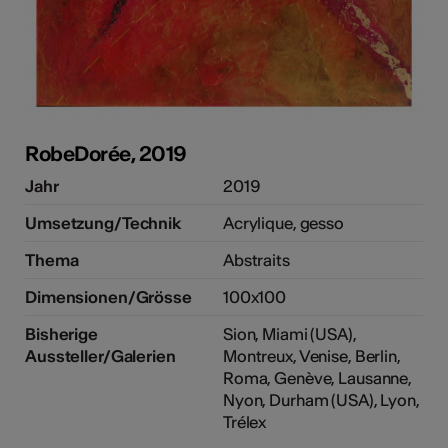
RobeDorée, 2019
Jahr
2019
Umsetzung/Technik
Acrylique, gesso
Thema
Abstraits
Dimensionen/Grösse
100x100
Bisherige
Sion, Miami (USA),
Aussteller/Galerien
Montreux, Venise, Berlin,
ehr
Roma, Genève, Lausanne,
Nyon, Durham (USA), Lyon,
Trélex