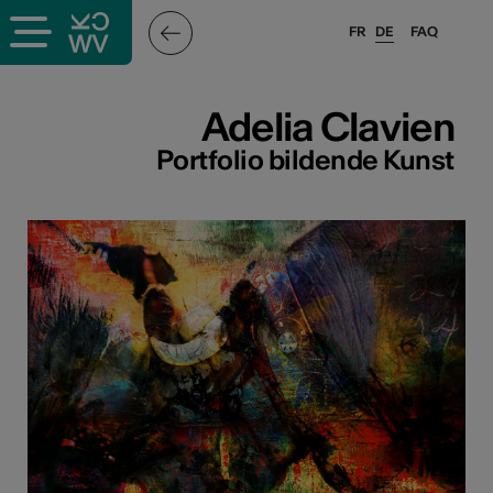
FR
DE
FAQ
ffende &
Adelia Clavien
Portfolio bildende Kunst
nnen
stalter
n
n