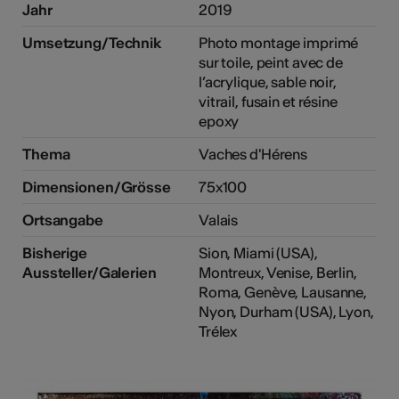
Jahr
2019
Umsetzung/Technik
Photo montage imprimé
sur toile, peint avec de
l’acrylique, sable noir,
vitrail, fusain et résine
epoxy
Thema
Vaches d'Hérens
Dimensionen/Grösse
75x100
Ortsangabe
Valais
Bisherige
Sion, Miami (USA),
Aussteller/Galerien
Montreux, Venise, Berlin,
Roma, Genève, Lausanne,
Nyon, Durham (USA), Lyon,
Trélex