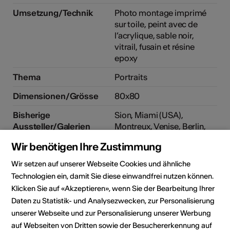
Umsetzung/Technik
Photo montage imprimé
sur toile, peint avec de
l’acrylique, sable noir,
vitrail, fusain et résine
epoxy
Thema
Portraits
Dimensionen/Grösse
80x80
Bisherige
Sion, Miami (USA),
Aussteller/Galerien
Montreux, Venise, Berlin,
Roma, Genève, Lausanne,
Wir benötigen Ihre Zustimmung
Nyon, Durham (USA), Lyon,
Trélex
Wir setzen auf unserer Webseite Cookies und ähnliche
Technologien ein, damit Sie diese einwandfrei nutzen können.
Klicken Sie auf «Akzeptieren», wenn Sie der Bearbeitung Ihrer
Daten zu Statistik- und Analysezwecken, zur Personalisierung
unserer Webseite und zur Personalisierung unserer Werbung
auf Webseiten von Dritten sowie der Besuchererkennung auf