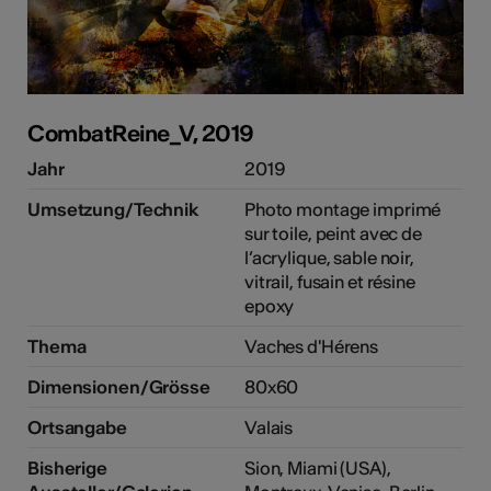
CombatReine_V, 2019
Jahr
2019
Umsetzung/Technik
Photo montage imprimé
sur toile, peint avec de
l’acrylique, sable noir,
vitrail, fusain et résine
epoxy
Thema
Vaches d'Hérens
Dimensionen/Grösse
80x60
Ortsangabe
Valais
Bisherige
Sion, Miami (USA),