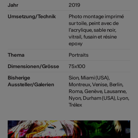
Jahr
2019
Umsetzung/Technik
Photo montage imprimé
sur toile, peint avec de
l’acrylique, sable noir,
vitrail, fusain et résine
epoxy
Thema
Portraits
Dimensionen/Grösse
75x100
Bisherige
Sion, Miami (USA),
Aussteller/Galerien
Montreux, Venise, Berlin,
Roma, Genève, Lausanne,
Nyon, Durham (USA), Lyon,
Trélex