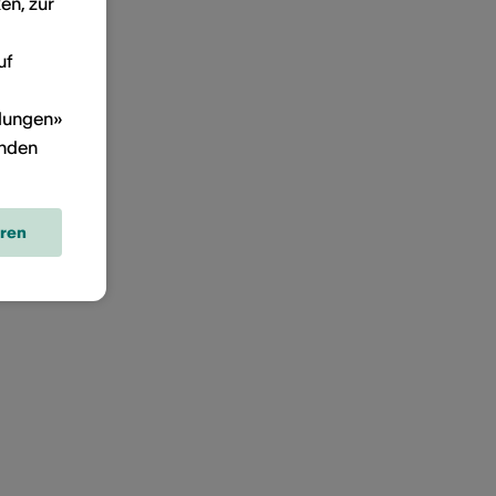
en, zur
uf
llungen»
inden
eren