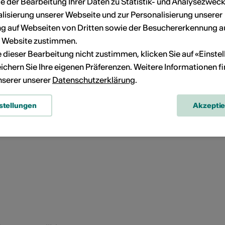
e der Bearbeitung Ihrer Daten zu Statistik- und Analysezweck
2019
lisierung unserer Webseite und zur Personalisierung unserer
 auf Webseiten von Dritten sowie der Besuchererkennung a
Danse
r Website zustimmen.
Alexithymie
ie dieser Bearbeitung nicht zustimmen, klicken Sie auf «Einste
ichern Sie Ihre eigenen Präferenzen. Weitere Informationen f
Lilian Baylis Theatre, London
unserer unserer
Datenschutzerklärung
.
n
Anya Linden Theatre, London
stellungen
Akzepti
e l'hypersensibilité dans la communication