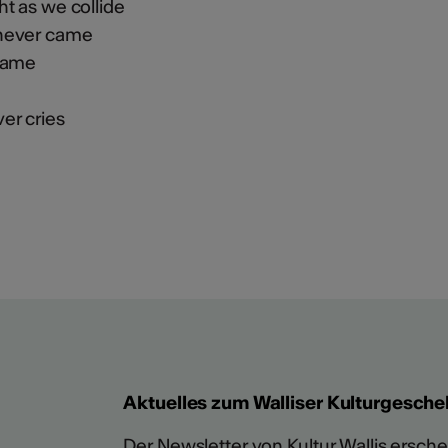
t as we collide
never came
 same
er cries
Aktuelles zum Walliser Kulturgesche
Der Newsletter von Kultur Wallis erschein