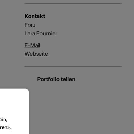
Kontakt
Frau
Lara Fournier
E-Mail
Webseite
Portfolio teilen
ein,
ren»,