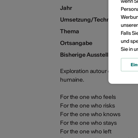
KÜNSTLERPORTRÄTS
wenn Si
Jahr
Persona
Werbung
Umsetzung/Technik
unsere
Thema
Falls S
und spe
Ortsangabe
Sie in 
Bisherige Aussteller/Galerie
Ein
Exploration autour du thème d
humaine.
For the one who feels
For the one who risks
For the one who knows
For the one who stays
For the one who left