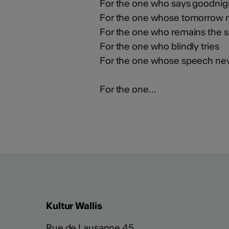
For the one who says goodnigh
For the one whose tomorrow 
For the one who remains the
For the one who blindly tries
For the one whose speech nev
For the one…
Kultur Wallis
Rue de Lausanne 45