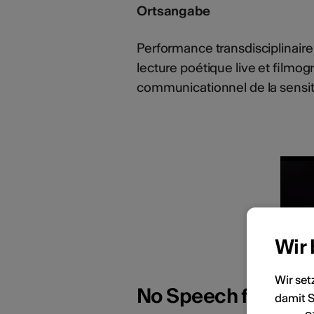
Ortsangabe
Performance transdisciplinaire
lecture poétique live et filmo
communicationnel de la sensit
Wir
Wir set
No Speech for Emot
damit S