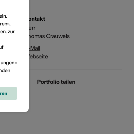
ein,
Kontakt
ren»,
Herr
en, zur
Thomas Crauwels
uf
E-Mail
Webseite
llungen»
inden
Portfolio teilen
eren