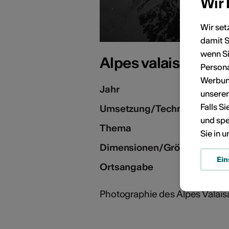
Wir
Wir set
damit S
wenn Si
Alpes valaisannes,
Persona
Werbung
Jahr
unsere
Falls S
Umsetzung/Technik
und spe
Thema
Sie in 
Dimensionen/Grösse
Ein
Ortsangabe
Photographie des Alpes Valais