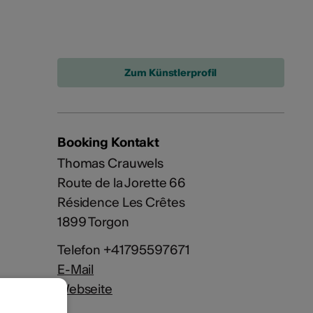
Zum Künstlerprofil
Booking Kontakt
Thomas Crauwels
Route de la Jorette 66
Résidence Les Crêtes
1899 Torgon
Telefon +41795597671
E-Mail
Webseite