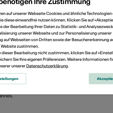
 benötigen Ihre Zustimmung
zen auf unserer Webseite Cookies und ähnliche Technologien 
ie diese einwandfrei nutzen können. Klicken Sie auf «Akzeptie
Copyright Thomas Crauwels
e der Bearbeitung Ihrer Daten zu Statistik- und Analysezweck
 2018
lisierung unserer Webseite und zur Personalisierung unserer
 auf Webseiten von Dritten sowie der Besuchererkennung a
2018
r Website zustimmen.
ie dieser Bearbeitung nicht zustimmen, klicken Sie auf «Einste
Photographie
ichern Sie Ihre eigenen Präferenzen. Weitere Informationen f
nature
unserer unserer
Datenschutzerklärung
.
100x150cm
stellungen
Akzepti
Les Alpes
annes.