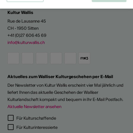
Kultur Wallis
Rue de Lausanne 45
CH - 1950 Sitten
+41 (0)27 606 45 69
info@kulturwallis.ch
Aktuelles zum Walliser Kulturgeschehen per E-Mail
Der Newsletter von Kultur Wallis erscheint vier Mal jährlich und
liefert Ihnen das aktuelle Geschehen der Walliser
Kulturlandschaft kompakt und bequem in Ihr E-Mail Postfach.
Aktuelle Newsletter ansehen
Für Kulturschaffende
Für Kulturinteressierte