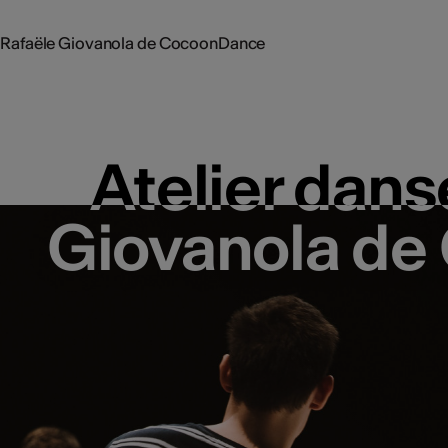
c Rafaële Giovanola de CocoonDance
Atelier dans
Atelier dans
Giovanola d
Giovanola d