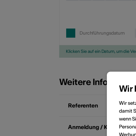
Durchführungsdatum
Klicken Sie auf ein Datum, um die V
Weitere Informati
Wir
Wir set
Referenten
damit S
wenn Si
Persona
Anmeldung / Kosten
Werbung
D