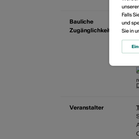
unsere
Falls S
Bauliche
und spe
Zugänglichkeit
Sie in 
Ein
D
Veranstalter
S
C