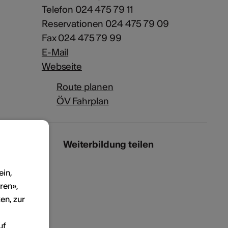
Telefon 024 475 79 11
Reservationen 024 475 79 09
Fax 024 475 79 99
E-Mail
Webseite
Route planen
ÖV Fahrplan
Weiterbildung teilen
ein,
ren»,
en, zur
uf