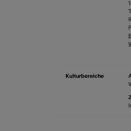
T
E
Kulturbereiche
A
I