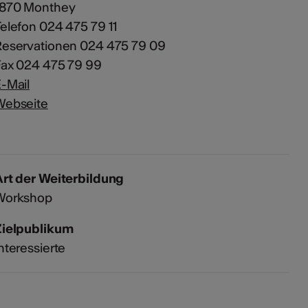
1870 Monthey
elefon 024 475 79 11
Reservationen 024 475 79 09
Fax 024 475 79 99
-Mail
Webseite
rt der Weiterbildung
Workshop
Zielpublikum
nteressierte