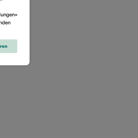
llungen»
inden
eren