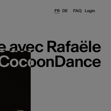
FR
DE
FAQ
Login
e avec Rafaële
e avec Rafaële
e CocoonDance
e CocoonDance