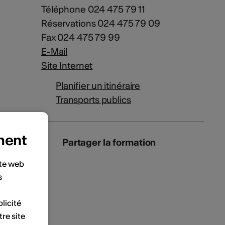
Téléphone 024 475 79 11
Réservations 024 475 79 09
Fax 024 475 79 99
E-Mail
Site Internet
Planifier un itinéraire
Transports publics
ment
Partager la formation
ite web
s
licité
tre site