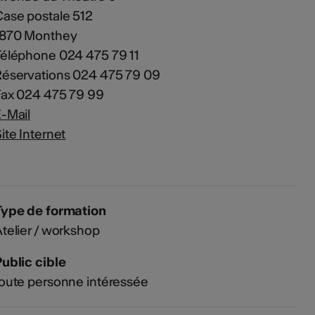
ase postale 512
1870 Monthey
éléphone 024 475 79 11
Réservations 024 475 79 09
Fax 024 475 79 99
-Mail
ite Internet
Type de formation
telier / workshop
ublic cible
oute personne intéressée