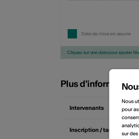
Date de mise en œuvre
Cliquez sur une date pour ajouter l'é
Plus d'information
Nou
Nous ut
Intervenants
pour as
consent
analyti
Inscription / tarifs
T
sur des
L