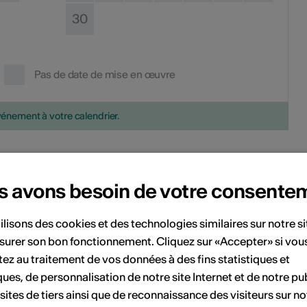
30
Pas de date de mise en œuvre
vénement à votre calendrier.
s
s avons besoin de votre consente
ilisons des cookies et des technologies similaires sur notre s
Rafaële Giovanola
surer son bon fonctionnement. Cliquez sur «Accepter» si vou
ez au traitement de vos données à des fins statistiques et
ques, de personnalisation de notre site Internet et de notre pub
arifs
 sites de tiers ainsi que de reconnaissance des visiteurs sur no
a participation est gratuite.