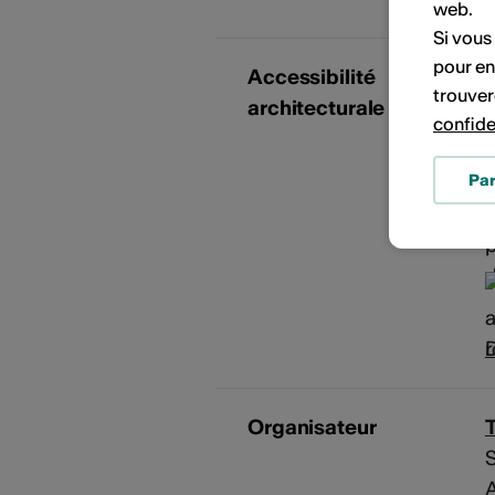
web.
Si vous
pour en
Accessibilité
trouver
architecturale
confide
Pa
D
Organisateur
S