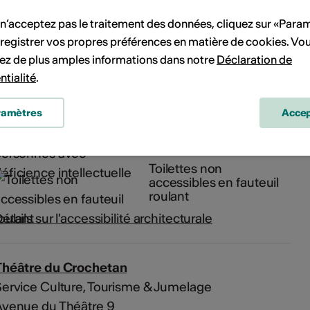
 n’acceptez pas le traitement des données, cliquez sur «Para
registrer vos propres préférences en matière de cookies. Vo
Partiellement accessible
en fauteuil roulant
ez de plus amples informations dans notre
Déclaration de
Place de parc
ntialité
.
partiellement accessible
en fauteuil roulant
ramètres
Accep
Aménagements pour
personnes avec
déficience intellectuelle
Toilettes non
accessibles en fauteuil
roulant
étails sur l'accessibilité architecturale
Théâtre du Crochetan
ervice Culture, Tourisme & Jumelage
Avenue du Théâtre 9