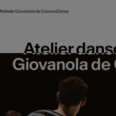
c Rafaële Giovanola de CocoonDance
Atelier dans
Atelier dans
Giovanola d
Giovanola d