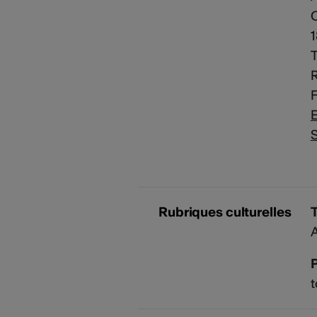
C
T
E
S
Rubriques culturelles
A
P
t