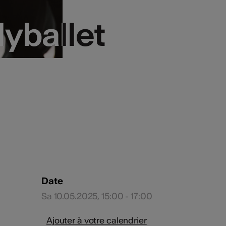
yballet
yballet
Date
Sa 10.05.2025, 15:00 - 17:00
Ajouter à votre calendrier