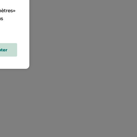
mètres»
us
ter