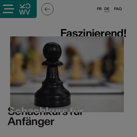
FR
DE
FAQ
Faszinierend!
Faszinierend!
Schachkurs für
Schachkurs für
Anfänger
Anfänger