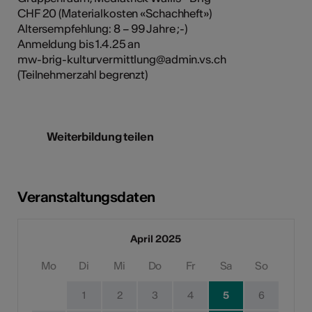
CHF 20 (Materialkosten «Schachheft»)
Altersempfehlung: 8 – 99 Jahre ;-)
Anmeldung bis 1.4.25 an
mw-brig-kulturvermittlung@admin.vs.ch
(Teilnehmerzahl begrenzt)
Weiterbildung teilen
Veranstaltungsdaten
April 2025
Mo
Di
Mi
Do
Fr
Sa
So
1
2
3
4
5
6