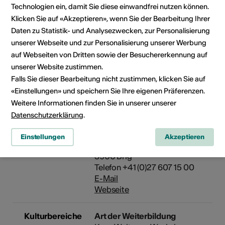
Technologien ein, damit Sie diese einwandfrei nutzen können.
und Chemie, dipl. Pharmazeut
Klicken Sie auf «Akzeptieren», wenn Sie der Bearbeitung Ihrer
Daten zu Statistik- und Analysezwecken, zur Personalisierung
Anmeldung /
Teilnehmerzahl limitiert, pro
unserer Webseite und zur Personalisierung unserer Werbung
Kosten
Kind können max. 3 Kurse pro
auf Webseiten von Dritten sowie der Besuchererkennung auf
KinderUni-Semester besucht
unserer Website zustimmen.
werden. Voraussetzung:
Falls Sie dieser Bearbeitung nicht zustimmen, klicken Sie auf
Bibliopass Mediathek Wallis.
«Einstellungen» und speichern Sie Ihre eigenen Präferenzen.
Kosten
Weitere Informationen finden Sie in unserer unserer
Die Teilnahme ist kostenlos.
Datenschutzerklärung
.
Veranstalter
Mediathek Wallis - Brig
Einstellungen
Akzeptieren
Schlossstrasse 30
3900 Brig
Telefon +41 (0)27 607 15 00
E-Mail
Webseite
Kulturbereiche
Art der Weiterbildung