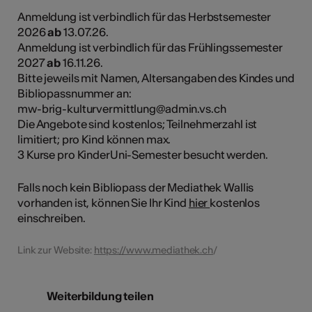
Anmeldung ist verbindlich für das Herbstsemester
2026
ab
13.07.26.
Anmeldung ist verbindlich für das Frühlingssemester
2027
ab
16.11.26.
Bitte jeweils mit Namen, Altersangaben des Kindes und
Bibliopassnummer an:
mw-brig-kulturvermittlung@admin.vs.ch
Die Angebote sind kostenlos; Teilnehmerzahl ist
limitiert; pro Kind können max.
3 Kurse pro KinderUni-Semester besucht werden.
Falls noch kein Bibliopass der Mediathek Wallis
vorhanden ist, können Sie Ihr Kind
hier
kostenlos
einschreiben.
Link zur Website:
https://www.mediathek.ch
/
Weiterbildung teilen